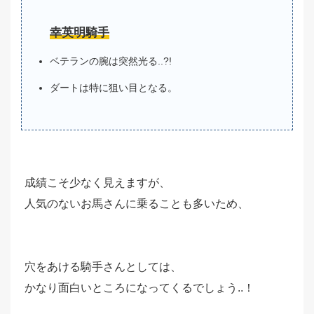
幸英明騎手
ベテランの腕は突然光る..?!
ダートは特に狙い目となる。
成績こそ少なく見えますが、
人気のないお馬さんに乗ることも多いため、
穴をあける騎手さんとしては、
かなり面白いところになってくるでしょう..！