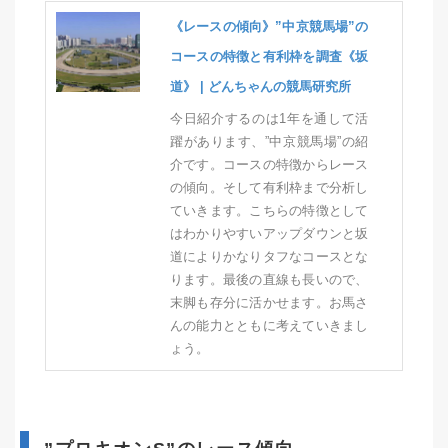
《レースの傾向》”中京競馬場”の
コースの特徴と有利枠を調査《坂
道》 | どんちゃんの競馬研究所
今日紹介するのは1年を通して活
躍があります、”中京競馬場”の紹
介です。コースの特徴からレース
の傾向。そして有利枠まで分析し
ていきます。こちらの特徴として
はわかりやすいアップダウンと坂
道によりかなりタフなコースとな
ります。最後の直線も長いので、
末脚も存分に活かせます。お馬さ
んの能力とともに考えていきまし
ょう。