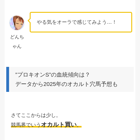
やる気をオーラで感じてみよう…！
どんち
ゃん
”プロキオンS”の血統傾向は？
データから2025年のオカルト穴馬予想も
さてここからは少し。
オカルト買い
競馬界でいう
。