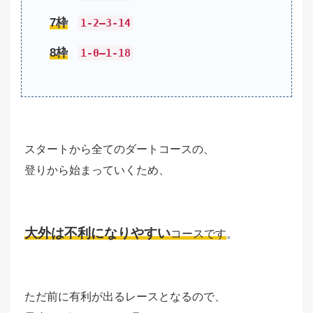
7枠
1-2–3-14
8枠
1-0–1-18
スタートから全てのダートコースの、
登りから始まっていくため、
大外は不利になりやすい
コースです
。
ただ前に有利が出るレースとなるので、