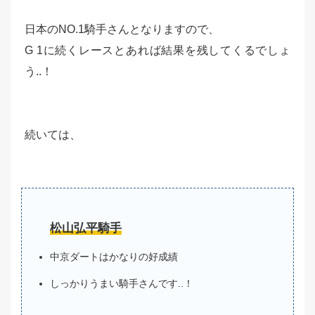
日本のNO.1騎手さんとなりますので、
G 1に続くレースとあれば結果を残してくるでしょ
う..！
続いては、
松山弘平騎手
中京ダートはかなりの好成績
しっかりうまい騎手さんです..！