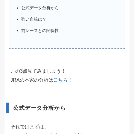
公式データ分析から
強い血統は？
前レースとの関係性
この3点見てみましょう！
JRAの本家の分析は
こちら！
公式データ分析から
それではまずは、