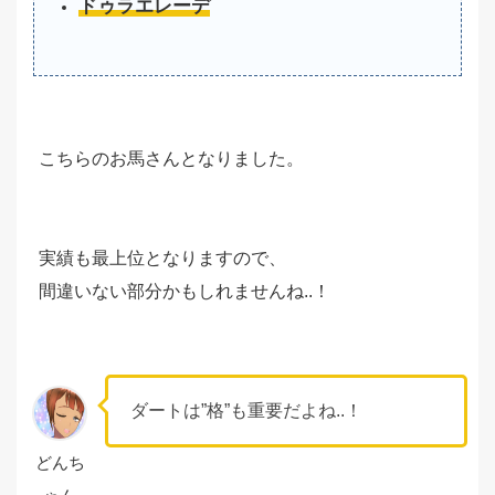
ドゥラエレーデ
こちらのお馬さんとなりました。
実績も最上位となりますので、
間違いない部分かもしれませんね..！
ダートは”格”も重要だよね..！
どんち