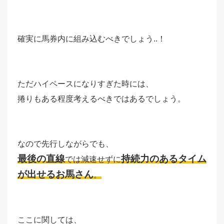
確実に馬券内に組み込むべきでしょう..！
ただハイペースになりすぎた時には、
捲りもある程度考えるべきではあるでしょう。
なので先行しながらでも、
最後の直線
持続力のあるタイム
では減速せずに
が出せるお馬さん
。
ここに関しては、