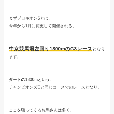
まずプロキオンSとは、
今年から1月に変更して開催される、
中京競馬場左回り1800mのG3レース
となり
ます。
ダートの1800mという、
チャンピオンズCと同じコースでのレースとなり、
ここを狙ってくるお馬さんは多く、