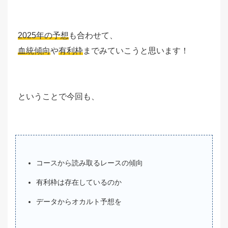
2025年の予想
も合わせて、
血統傾向
や
有利枠
までみていこうと思います！
ということで今回も、
コースから読み取るレースの傾向
有利枠は存在しているのか
データからオカルト予想を