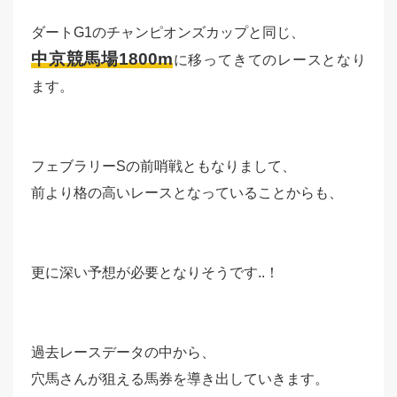
ダートG1のチャンピオンズカップと同じ、
中京競馬場1800m
に移ってきてのレースとなり
ます。
フェブラリーSの前哨戦ともなりまして、
前より格の高いレースとなっていることからも、
更に深い予想が必要となりそうです..！
過去レースデータの中から、
穴馬さんが狙える馬券を導き出していきます。