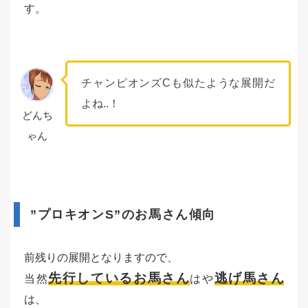
す。
チャンピオンズCも似たような展開だ
よね..！
どんち
ゃん
”プロキオンS”のお馬さん傾向
前残りの展開となりますので、
先行しているお馬さん
逃げ馬さん
当然
はや
は、