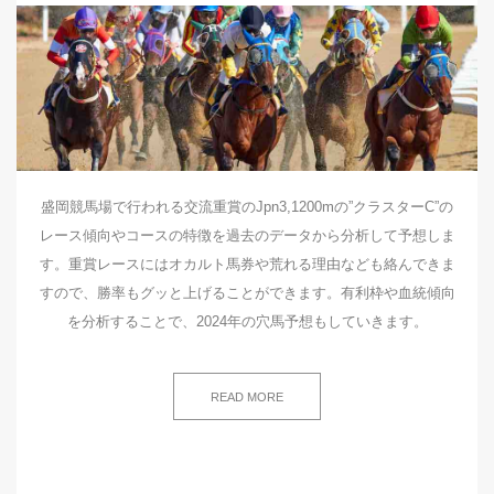
盛岡競馬場で行われる交流重賞のJpn3,1200mの”クラスターC”の
レース傾向やコースの特徴を過去のデータから分析して予想しま
す。重賞レースにはオカルト馬券や荒れる理由なども絡んできま
すので、勝率もグッと上げることができます。有利枠や血統傾向
を分析することで、2024年の穴馬予想もしていきます。
READ MORE