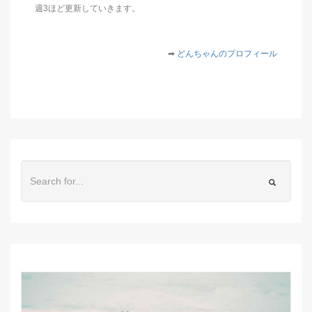
週3ほど更新していきます。
➡︎
どんちゃんのプロフィール