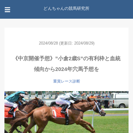
どんちゃんの競馬研究所
☰
2024/08/28
(更新日: 2024/08/29)
《中京開催予想》”小倉2歳S”の有利枠と血統
傾向から2024年穴馬予想を
重賞レース診断