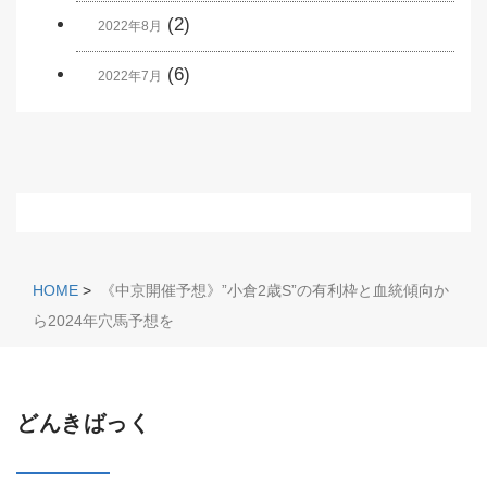
(2)
2022年8月
(6)
2022年7月
HOME
>
《中京開催予想》”小倉2歳S”の有利枠と血統傾向か
ら2024年穴馬予想を
どんきばっく