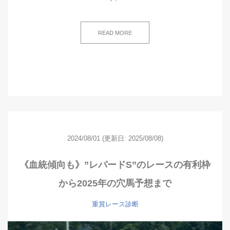
READ MORE
2024/08/01
(更新日: 2025/08/08)
《血統傾向も》”レパードS”のレースの有利枠
から2025年の穴馬予想まで
重賞レース診断