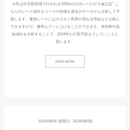
今年は中京競馬場で行われる2000mのG3レースの”小倉記念” こ
ちらのレース傾向をコースの特徴を過去のデータから分析して予
想します。重賞レースにはオカルト馬券や荒れる理由なども絡ん
できますので、勝率もグッと上げることができます。有利枠や血
統傾向を分析することで、2024年の穴馬予想までしていこうと
思います。
READ MORE
2024/08/04
(更新日: 2024/08/08)