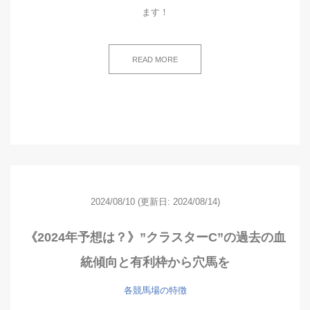
ます！
READ MORE
2024/08/10
(更新日: 2024/08/14)
《2024年予想は？》”クラスターC”の過去の血
統傾向と有利枠から穴馬を
各競馬場の特徴