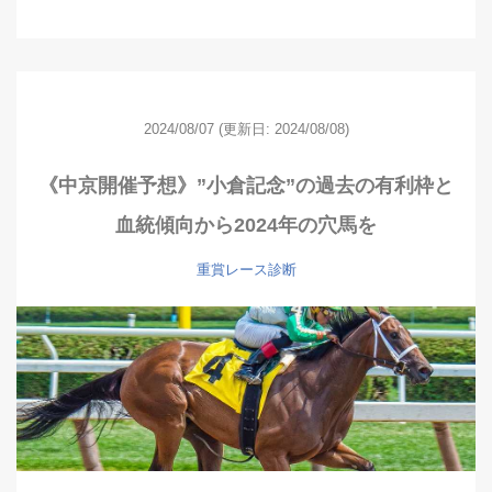
2024/08/07
(更新日: 2024/08/08)
《中京開催予想》”小倉記念”の過去の有利枠と
血統傾向から2024年の穴馬を
重賞レース診断