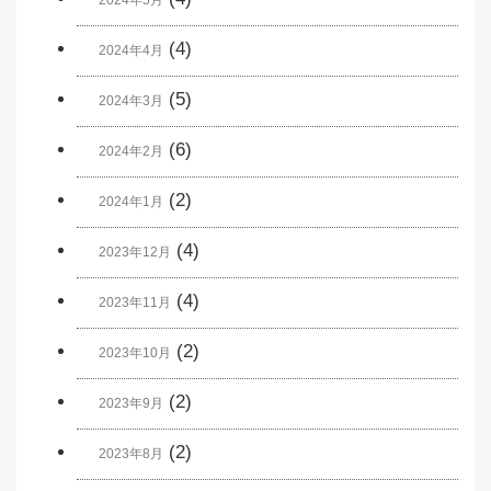
2024年5月
(4)
2024年4月
(5)
2024年3月
(6)
2024年2月
(2)
2024年1月
(4)
2023年12月
(4)
2023年11月
(2)
2023年10月
(2)
2023年9月
(2)
2023年8月