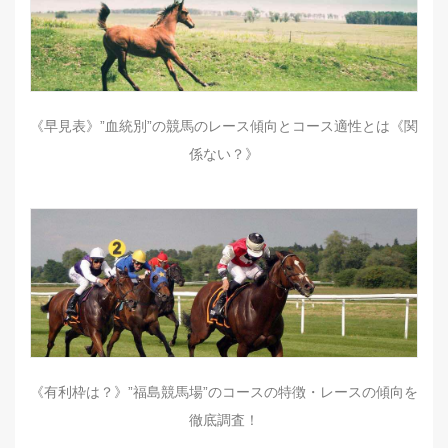
《早見表》”血統別”の競馬のレース傾向とコース適性とは《関
係ない？》
《有利枠は？》”福島競馬場”のコースの特徴・レースの傾向を
徹底調査！