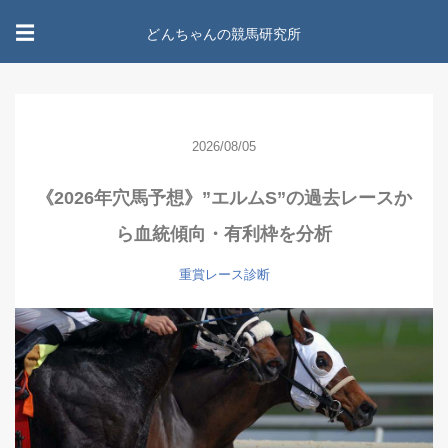
☰
どんちゃんの競馬研究所
2026/08/05
《2026年穴馬予想》”エルムS”の過去レースか
ら血統傾向・有利枠を分析
重賞レース診断