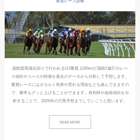
重賞レース診断
函館競馬場右回りで行われるG3重賞,1200mの”函館2歳S”のレー
ス傾向やコースの特徴を過去のデータから分析して予想します。
重賞レースにはオカルト馬券や荒れる理由なども絡んできますの
で、勝率もグッと上げることができます。有利枠や血統傾向を分
析することで、2026年の穴馬予想までしていこうと思います。
READ MORE