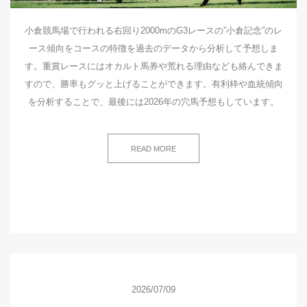
小倉競馬場で行われる右回り2000mのG3レースの”小倉記念”のレ
ース傾向をコースの特徴を過去のデータから分析して予想しま
す。重賞レースにはオカルト馬券や荒れる理由なども絡んできま
すので、勝率もグッと上げることができます。有利枠や血統傾向
を分析することで、最後には2026年の穴馬予想もしています。
READ MORE
2026/07/09