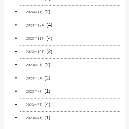
(2)
2024年1月
(4)
2023年12月
(4)
2023年11月
(2)
2023年10月
(2)
2023年9月
(2)
2023年8月
(1)
2023年7月
(4)
2023年6月
(1)
2023年4月