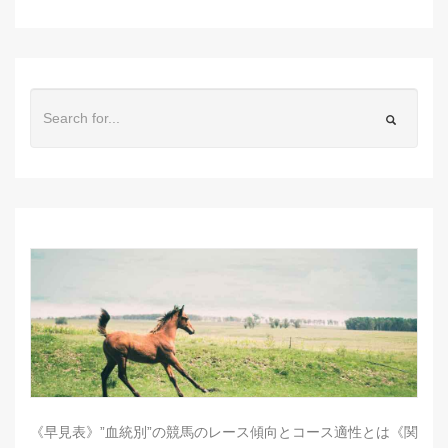
《早見表》”血統別”の競馬のレース傾向とコース適性とは《関