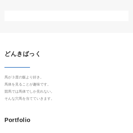
どんきばっく
馬が３度の飯より好き。
馬体を見ることが趣味です。
競馬では馬体でしか見れない。
そんな穴馬を当てていきます。
Portfolio