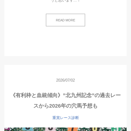
うと思います...！
READ MORE
2026/07/02
《有利枠と血統傾向》”北九州記念”の過去レー
スから2026年の穴馬予想も
重賞レース診断