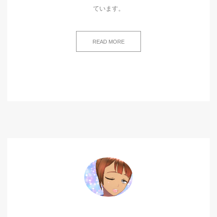
ています。
READ MORE