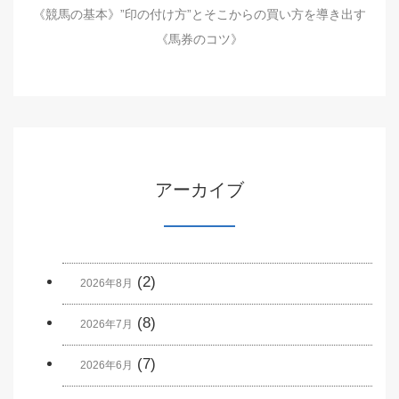
《競馬の基本》”印の付け方”とそこからの買い方を導き出す
《馬券のコツ》
アーカイブ
(2)
2026年8月
(8)
2026年7月
(7)
2026年6月