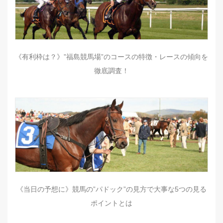
《有利枠は？》”福島競馬場”のコースの特徴・レースの傾向を
徹底調査！
《当日の予想に》競馬の”パドック”の見方で大事な5つの見る
ポイントとは