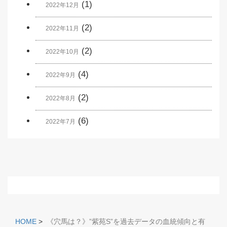
(1)
2022年12月
(2)
2022年11月
(2)
2022年10月
(4)
2022年9月
(2)
2022年8月
(6)
2022年7月
HOME
>
《穴馬は？》”紫苑S”を過去データの血統傾向と有