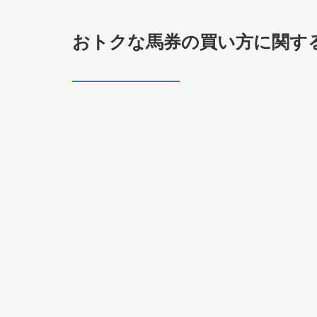
おトクな馬券の買い方に関す