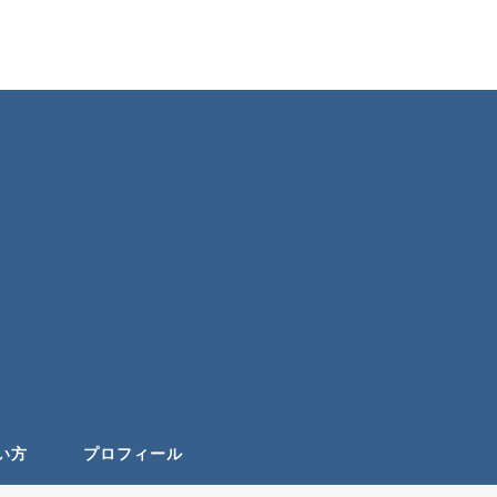
い方
プロフィール