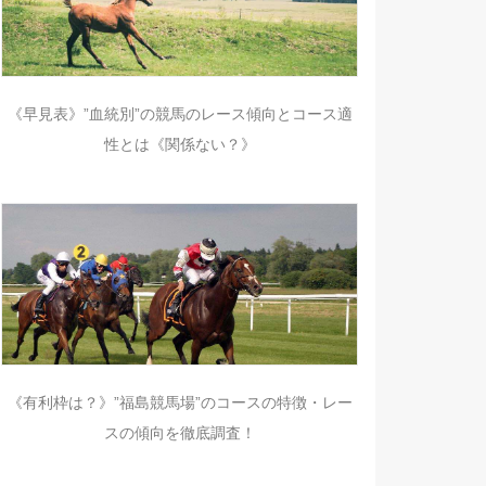
《早見表》”血統別”の競馬のレース傾向とコース適
性とは《関係ない？》
《有利枠は？》”福島競馬場”のコースの特徴・レー
スの傾向を徹底調査！