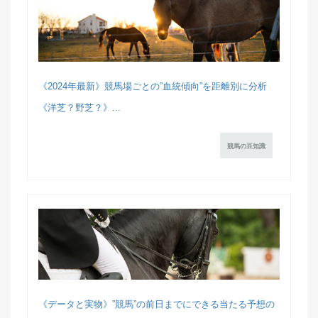
《2024年最新》競馬場ごとの”血統傾向”を距離別に分析
《洋芝？野芝？》...
競馬の豆知識
《データと実物》”競馬”の前日までにできる当たる予想の