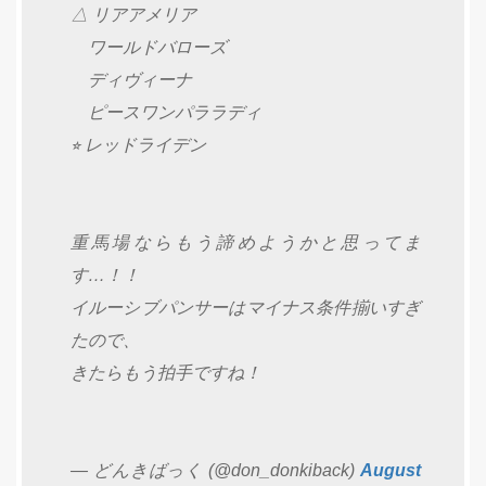
△ リアアメリア
ワールドバローズ
ディヴィーナ
ピースワンパララディ
⭐︎ レッドライデン
重馬場ならもう諦めようかと思ってま
す…！！
イルーシブパンサーはマイナス条件揃いすぎ
たので、
きたらもう拍手ですね！
— どんきばっく (@don_donkiback)
August