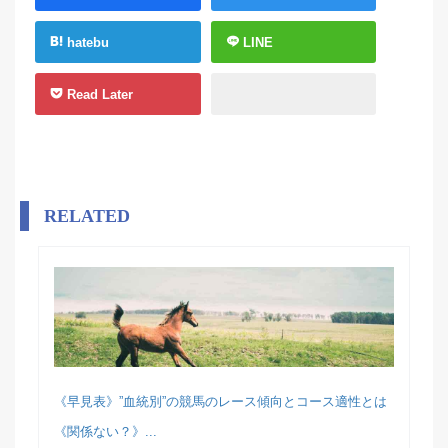
hatebu
LINE
Read Later
RELATED
《早見表》”血統別”の競馬のレース傾向とコース適性とは
《関係ない？》...