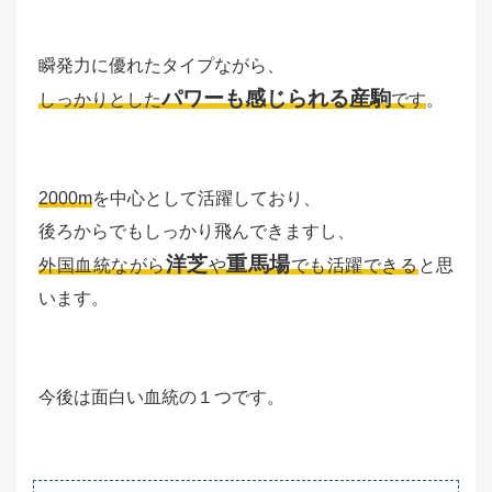
瞬発力に優れたタイプながら、
パワーも感じられる産駒
しっかりとした
です
。
2000m
を中心として活躍しており、
後ろからでもしっかり飛んできますし、
洋芝
重馬場
外国血統ながら
や
でも活躍できる
と思
います。
今後は面白い血統の１つです。