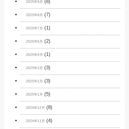
(8)
2025年9月
(7)
2025年8月
(1)
2025年7月
(2)
2025年6月
(1)
2025年4月
(3)
2025年3月
(3)
2025年2月
(5)
2025年1月
(8)
2024年12月
(4)
2024年11月