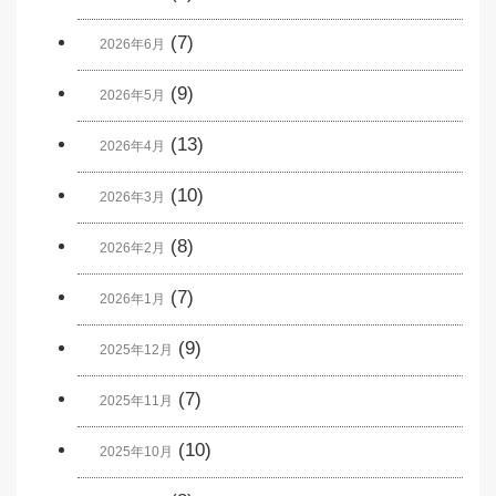
(7)
2026年6月
(9)
2026年5月
(13)
2026年4月
(10)
2026年3月
(8)
2026年2月
(7)
2026年1月
(9)
2025年12月
(7)
2025年11月
(10)
2025年10月