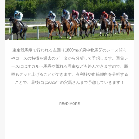
東京競馬場で行われる左回り1800mの”府中牝馬S”のレース傾向
やコースの特徴を過去のデータから分析して予想します。重賞レ
ースにはオカルト馬券や荒れる理由なども絡んできますので、勝
率もグッと上げることができます。有利枠や血統傾向を分析する
ことで、最後には2026年の穴馬さんまで予想していきます！
READ MORE