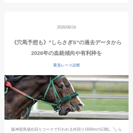
2026/06/16
《穴馬予想も》”しらさぎS”の過去データから
2026年の血統傾向や有利枠を
重賞レース診断
阪神競馬場右回りコースで行われる外回り1600mのG3戦。”しら