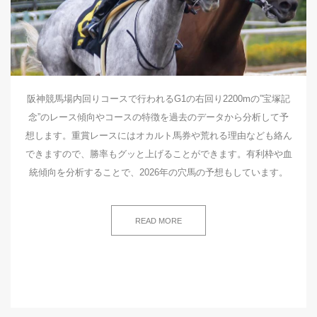
阪神競馬場内回りコースで行われるG1の右回り2200mの”宝塚記
念”のレース傾向やコースの特徴を過去のデータから分析して予
想します。重賞レースにはオカルト馬券や荒れる理由なども絡ん
できますので、勝率もグッと上げることができます。有利枠や血
統傾向を分析することで、2026年の穴馬の予想もしています。
READ MORE