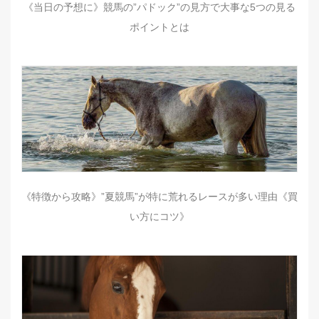
《当日の予想に》競馬の”パドック”の見方で大事な5つの見る
ポイントとは
《特徴から攻略》”夏競馬”が特に荒れるレースが多い理由《買
い方にコツ》