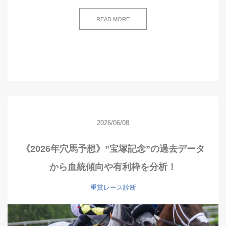
READ MORE
2026/06/08
《2026年穴馬予想》”宝塚記念”の過去データ
から血統傾向や有利枠を分析！
重賞レース診断