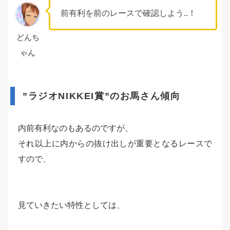
前有利を前のレースで確認しよう..！
どんち
ゃん
”ラジオNIKKEI賞”のお馬さん傾向
内前有利なのもあるのですが、
それ以上に内からの抜け出しが重要となるレースで
すので、
見ていきたい特性としては、