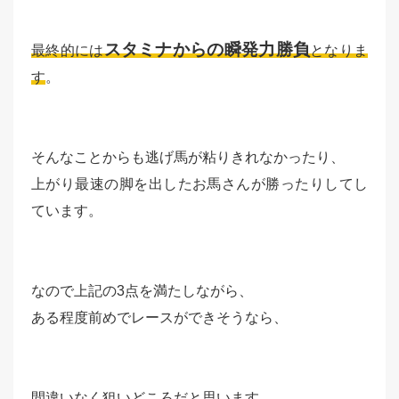
スタミナからの瞬発力勝負
最終的には
となりま
す
。
そんなことからも逃げ馬が粘りきれなかったり、
上がり最速の脚を出したお馬さんが勝ったりしてし
ています。
なので上記の3点を満たしながら、
ある程度前めでレースができそうなら、
間違いなく狙いどころだと思います。