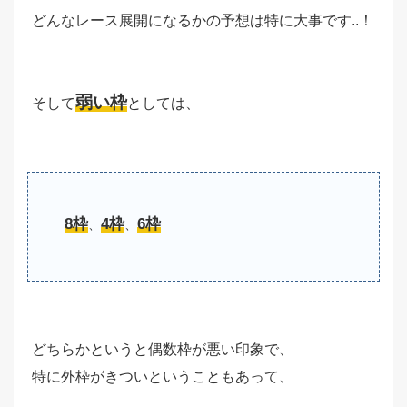
どんなレース展開になるかの予想は特に大事です..！
弱い枠
そして
としては、
8枠
4枠
6枠
、
、
どちらかというと偶数枠が悪い印象で、
特に外枠がきついということもあって、