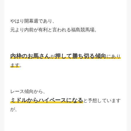
やはり開幕週であり、
元より内前が有利と言われる福島競馬場。
内枠のお馬さん
押して勝ち切る傾向
が
にあり
ます
。
レース傾向から、
ミドルからハイペースになる
と予想しています
が、