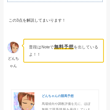
この3点を解説してまいります！
無料予想
普段はNoteで
を出している
よ！！
どんち
ゃん
どんちゃんの競馬予想
馬場傾向や調教評価を元に、ほぼ
無料で競馬情報を発信していま