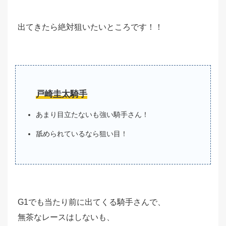
出てきたら絶対狙いたいところです！！
戸崎圭太騎手
あまり目立たないも強い騎手さん！
舐められているなら狙い目！
G1でも当たり前に出てくる騎手さんで、
無茶なレースはしないも、