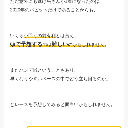
ただ意外にも逃げ馬さんが1着になったのは、
2020年のバビットだけであることからも、
いくら
小回りの前有利
とは言え、
頭で予想する
難しい
のは
のかもしれません
。
またハンデ戦ということもあり、
早くなりやすいペースの中でどう立ち回るのか。
とレースを予想してみると面白いかもしれません。