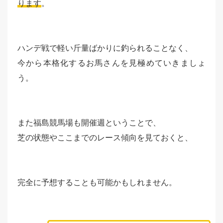
ります
。
ハンデ戦で軽い斤量ばかりに釣られることなく、
今から本格化するお馬さんを見極めていきましょ
う。
また福島競馬場も開催週ということで、
芝の状態やここまでのレース傾向を見ておくと、
完全に予想することも可能かもしれません。