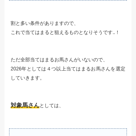
割と多い条件がありますので、
これで当てはまると狙えるものとなりそうです..！
ただ全部当てはまるお馬さんがいないので、
2026年としては４つ以上当てはまるお馬さんを選定
していきます。
対象馬さん
としては、