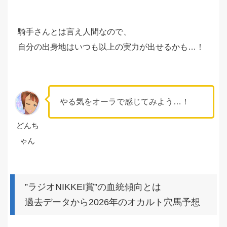
騎手さんとは言え人間なので、
自分の出身地はいつも以上の実力が出せるかも…！
やる気をオーラで感じてみよう…！
どんち
ゃん
”ラジオNIKKEI賞”の血統傾向とは
過去データから2026年のオカルト穴馬予想