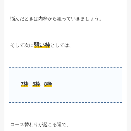
悩んだときは内枠から狙っていきましょう。
弱い枠
そして次に
としては、
7枠
5枠
8枠
、
、
コース替わりが起こる週で、