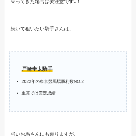
乗ってきた場合は要注意です..！
続いて狙いたい騎手さんは、
戸崎圭太騎手
2022年の東京競馬場勝利数NO.2
重賞では安定成績
強いお馬さんにも乗りますが、