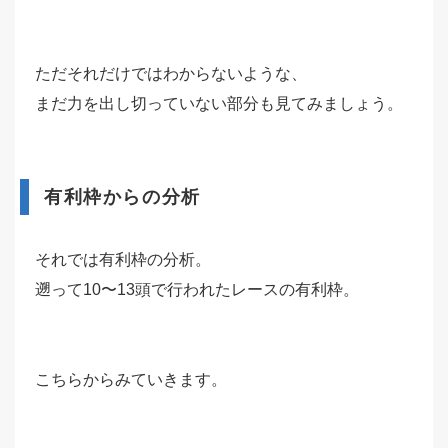
ただそれだけではわからないような、
まだ力を出し切っていない部分も見てみましょう。
有利枠からの分析
それでは有利枠の分析。
遡って10〜13頭で行われたレースの有利枠。
こちらからみていきます。