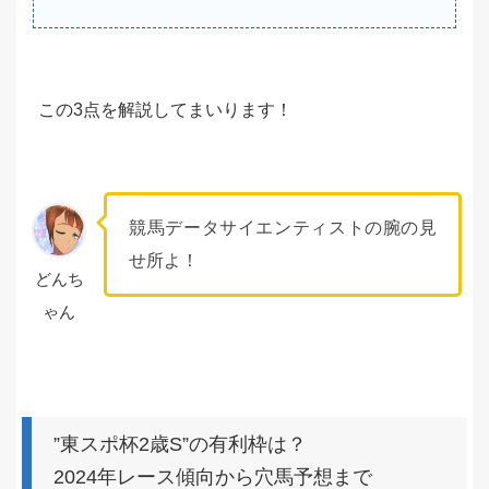
この3点を解説してまいります！
競馬データサイエンティストの腕の見
せ所よ！
どんち
ゃん
”東スポ杯2歳S”の有利枠は？
2024年レース傾向から穴馬予想まで