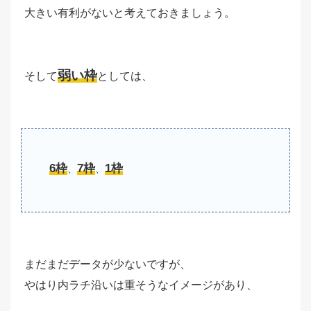
大きい有利がないと考えておきましょう。
弱い枠
そして
としては、
6枠
7枠
1枠
、
、
まだまだデータが少ないですが、
やはり内ラチ沿いは重そうなイメージがあり、