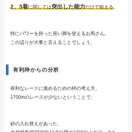
2、3着
突出した能力
に関しては
だけで狙える
。
特にパワーを持った長い脚を使えるお馬さん。
この辺りが大事と言えることでしょう。
有利枠からの分析
有利なレースに進めるための枠の考え方。
1700mのレースが少ないということで、
砂の入れ替えがあった、