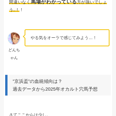
馬場がわかっている
間違いなく
方が強いでしょ
う..！
！
やる気をオーラで感じてみよう…！
どんち
ゃん
”京浜盃”の血統傾向は？
過去データから2025年オカルト穴馬予想
さてここからは少し。