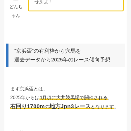
せ所よ！
どんち
ゃん
”京浜盃”の有利枠から穴馬を
過去データから2025年のレース傾向予想
まず京浜盃とは、
2025年からは
4月頃に大井競馬場で開催される
、
右回り1700m
地方Jpn3レース
の
となります
。