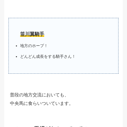
笹川翼騎手
地方のホープ！
どんどん成長をする騎手さん！
普段の地方交流においても、
中央馬に食らいついています。