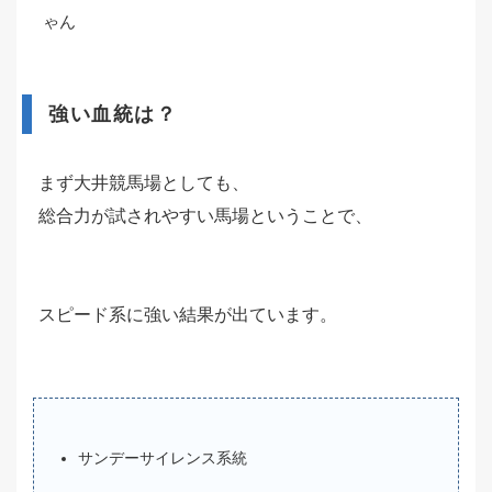
ゃん
強い血統は？
まず大井競馬場としても、
総合力が試されやすい馬場ということで、
スピード系に強い結果が出ています。
サンデーサイレンス系統