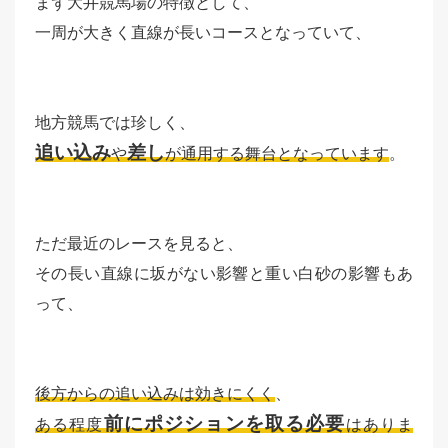
まず大井競馬場の特徴として、
一周が大きく直線が長いコースとなっていて、
地方競馬では珍しく、
追い込み
差し
や
が通用する舞台となっています
。
ただ最近のレースを見ると、
その長い直線に坂がない影響と重い白砂の影響もあ
って、
後方からの追い込みは効きにくく
、
前にポジションを取る必要
ある程度
はありま