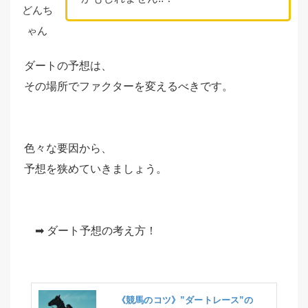
どんち
ゃん
ダートの予想は、
その場所でファクターを変えるべきです。
色々な要因から、
予想を狭めていきましょう。
➡︎ ダート予想の考え方！
《競馬のコツ》”ダートレース”の