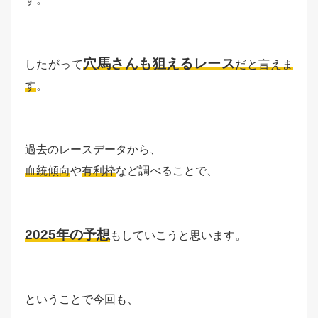
穴馬さんも狙えるレース
したがって
だと言えま
す
。
過去のレースデータから、
血統傾向
や
有利枠
など調べることで、
2025年の予想
もしていこうと思います。
ということで今回も、