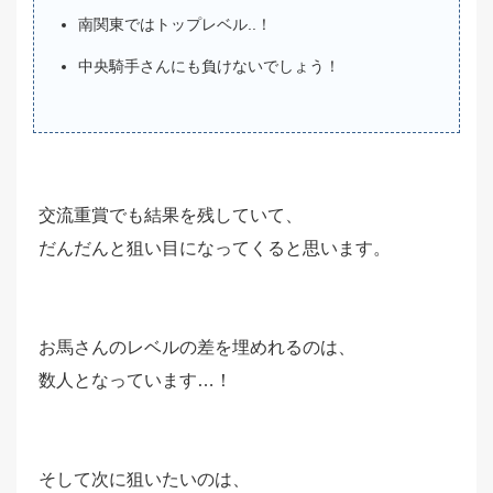
南関東ではトップレベル..！
中央騎手さんにも負けないでしょう！
交流重賞でも結果を残していて、
だんだんと狙い目になってくると思います。
お馬さんのレベルの差を埋めれるのは、
数人となっています…！
そして次に狙いたいのは、