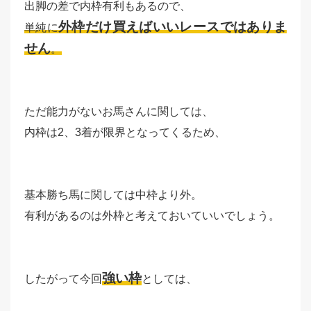
出脚の差で内枠有利もあるので、
外枠だけ買えばいいレースではありま
単純に
せん
。
ただ能力がないお馬さんに関しては、
内枠は2、3着が限界となってくるため、
基本勝ち馬に関しては中枠より外。
有利があるのは外枠と考えておいていいでしょう。
強い枠
したがって今回
としては、