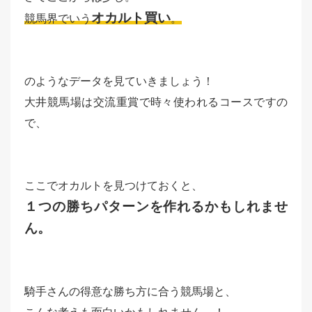
オカルト買い
競馬界でいう
。
のようなデータを見ていきましょう！
大井競馬場は交流重賞で時々使われるコースですの
で、
ここでオカルトを見つけておくと、
１つの勝ちパターンを作れるかもしれませ
ん。
騎手さんの得意な勝ち方に合う競馬場と、