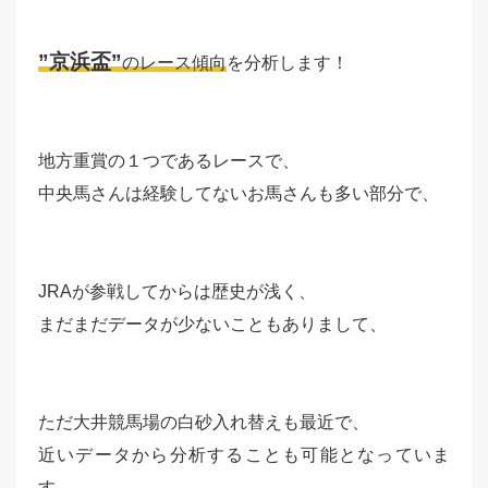
”京浜盃”
のレース傾向
を分析します！
地方重賞の１つであるレースで、
中央馬さんは経験してないお馬さんも多い部分で、
JRAが参戦してからは歴史が浅く、
まだまだデータが少ないこともありまして、
ただ大井競馬場の白砂入れ替えも最近で、
近いデータから分析することも可能となっていま
す。