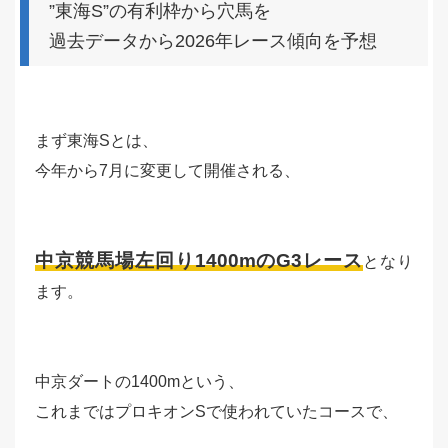
”東海S”の有利枠から穴馬を
過去データから2026年レース傾向を予想
まず東海Sとは、
今年から7月に変更して開催される、
中京競馬場左回り1400mのG3レース
となり
ます。
中京ダートの1400mという、
これまではプロキオンSで使われていたコースで、