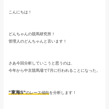
こんにちは！
どんちゃんの競馬研究所！
管理人のどんちゃんと言います！
さあ今回分析していこうと思うのは、
今年から中京競馬場で7月に行われることになった。
”東海S”
のレース傾向
を分析します！