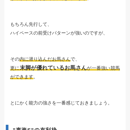
もちろん先行して、
ハイペースの前受けパターンが強いのですが、
その
内に潜り込んだお馬さん
で、
末脚が優れているお馬さん
更に
が一番強い競馬
ができます
。
とにかく能力の強さを一番感じておきましょう。