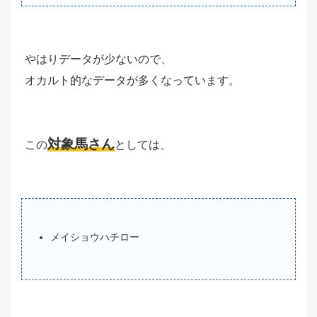
やはりデータが少ないので、
オカルト的なデータが多くなっています。
対象馬さん
この
としては、
メイショウハチロー