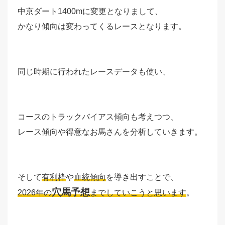
中京ダート1400mに変更となりまして、
かなり傾向は変わってくるレースとなります。
同じ時期に行われたレースデータも使い、
コースのトラックバイアス傾向も考えつつ、
レース傾向や得意なお馬さんを分析していきます。
そして
有利枠
や
血統傾向
を導き出すことで、
穴馬予想
2026年の
までしていこうと思います
。