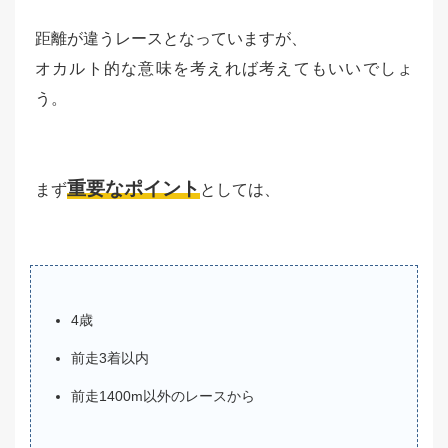
距離が違うレースとなっていますが、
オカルト的な意味を考えれば考えてもいいでしょ
う。
重要なポイント
まず
としては、
4歳
前走3着以内
前走1400m以外のレースから