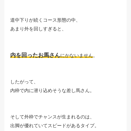
道中下りが続くコース形態の中、
あまり外を回しすぎると、
内を回ったお馬さん
にかないません
。
したがって、
内枠で内に潜り込めそうな差し馬さん。
そして外枠でチャンスが生まれるのは、
出脚が優れていてスピードがあるタイプ。