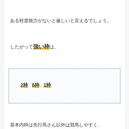
ある程度能力がないと厳しいと言えるでしょう。
強い枠
したがって
は、
2枠
6枠
1枠
、
、
基本内枠は先行馬さん以外は競馬しやすく、