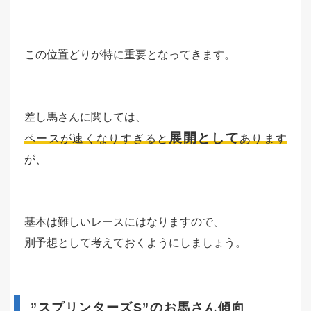
この位置どりが特に重要となってきます。
差し馬さんに関しては、
展開として
ペースが速くなりすぎると
あります
が、
基本は難しいレースにはなりますので、
別予想として考えておくようにしましょう。
”スプリンターズS”のお馬さん傾向