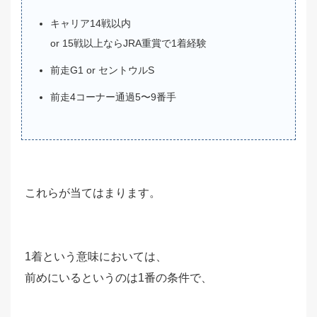
キャリア14戦以内
or 15戦以上ならJRA重賞で1着経験
前走G1 or セントウルS
前走4コーナー通過5〜9番手
これらが当てはまります。
1着という意味においては、
前めにいるというのは1番の条件で、