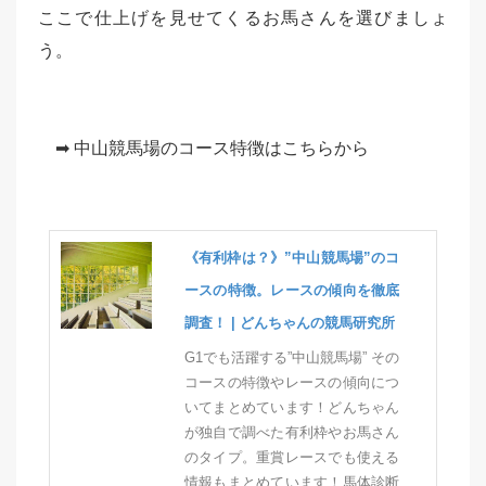
ここで仕上げを見せてくるお馬さんを選びましょ
う。
➡︎ 中山競馬場のコース特徴はこちらから
《有利枠は？》”中山競馬場”のコ
ースの特徴。レースの傾向を徹底
調査！ | どんちゃんの競馬研究所
G1でも活躍する”中山競馬場” その
コースの特徴やレースの傾向につ
いてまとめています！どんちゃん
が独自で調べた有利枠やお馬さん
のタイプ。重賞レースでも使える
情報もまとめています！馬体診断