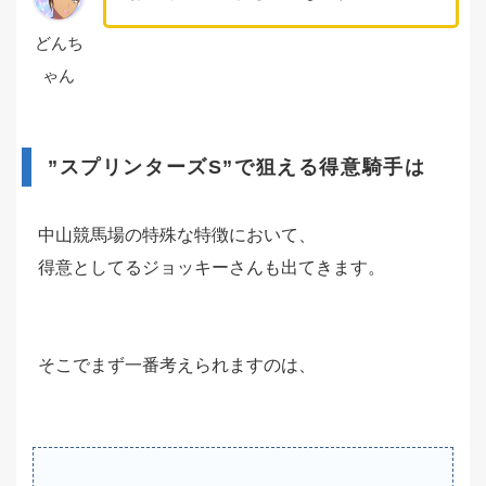
どんち
ゃん
”スプリンターズS”で狙える得意騎手は
中山競馬場の特殊な特徴において、
得意としてるジョッキーさんも出てきます。
そこでまず一番考えられますのは、