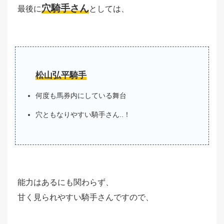
穴騎手さん
最後に
としては、
松山弘平騎手
何度も馬券内にしている舞台
穴ともなりやすい騎手さん..！
能力はあるにも関わらず、
甘く見られやすい騎手さんですので、