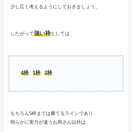
少し広く考えるようにしておきましょう。
強い枠
したがって
としては、
4枠
1枠
2枠
、
、
もちろん5枠までは勝てるラインであり、
明らかに実力が違うお馬さん以外は、