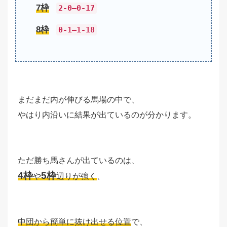
7枠
2-0–0-17
8枠
0-1–1-18
まだまだ内が伸びる馬場の中で、
やはり内沿いに結果が出ているのが分かります。
ただ勝ち馬さんが出ているのは、
4枠
5枠
や
辺りが強く
、
中団から簡単に抜け出せる位置
で、