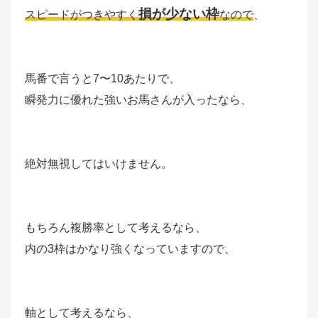
損が少ない枠
スピードがつきやすく
なので
、
馬番で言うと7〜10あたりで、
瞬発力に優れた強いお馬さんが入ったなら、
絶対無視してはいけません。
もちろん複勝率として考えるなら、
内の3枠はかなり強くなっていますので、
軸として考えるなら、