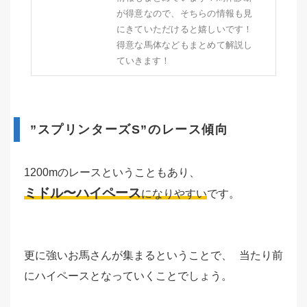
が得意なので、そちらの情報も見
にきていただけると嬉しいです！
得意な馬体などもまとめて解説し
ていきます！
”スプリンターズS”のレース傾向
1200mのレースということもあり、
ミドル〜ハイペース
になりやすい
です。
更に強いお馬さんが集まるということで、 当たり前
にハイペースとなっていくことでしょう。