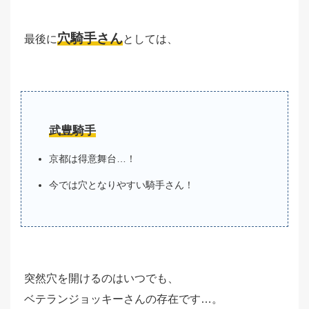
穴騎手さん
最後に
としては、
武豊騎手
京都は得意舞台…！
今では穴となりやすい騎手さん！
突然穴を開けるのはいつでも、
ベテランジョッキーさんの存在です…。