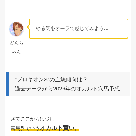
やる気をオーラで感じてみよう…！
どんち
ゃん
”プロキオンS”の血統傾向は？
過去データから2026年のオカルト穴馬予想
さてここからは少し。
オカルト買い
競馬界でいう
。