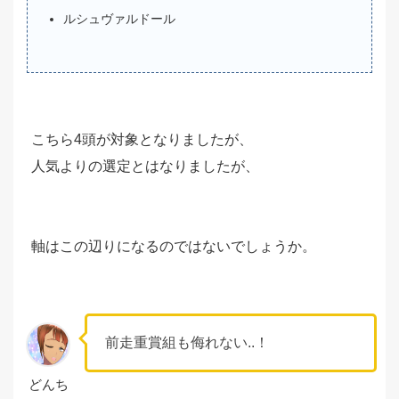
ルシュヴァルドール
こちら4頭が対象となりましたが、
人気よりの選定とはなりましたが、
軸はこの辺りになるのではないでしょうか。
前走重賞組も侮れない..！
どんち