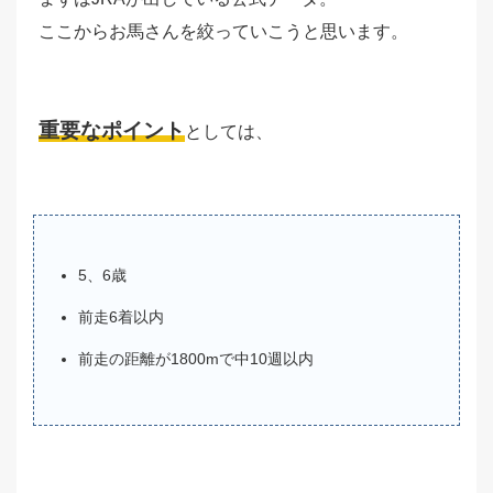
ここからお馬さんを絞っていこうと思います。
重要なポイント
としては、
5、6歳
前走6着以内
前走の距離が1800mで中10週以内