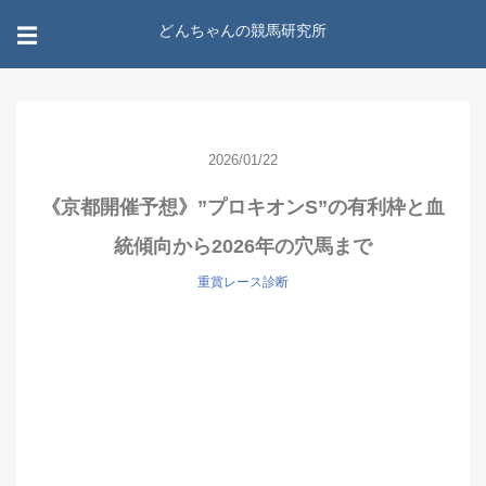
どんちゃんの競馬研究所
☰
2026/01/22
《京都開催予想》”プロキオンS”の有利枠と血
統傾向から2026年の穴馬まで
重賞レース診断