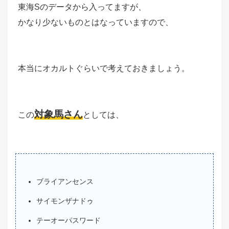
東海Sのデータから入ってますが、
かなり少ないものとはなっていますので、
本当にオカルトぐらいで考えておきましょう。
対象馬さん
この
としては、
ブライアンセンス
サイモンザナドゥ
テーオーパスワード