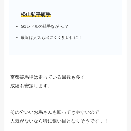
松山弘平騎手
G1レベルの騎手ながら..?
最近は人気も出にくく狙い目に！
京都競馬場は走っている回数も多く、
成績も安定します。
その分いいお馬さんも回ってきやすいので、
人気がないなら特に狙い目となりそうです…！