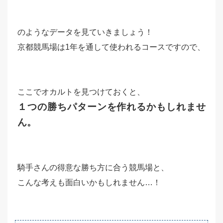
のようなデータを見ていきましょう！
京都競馬場は1年を通して使われるコースですので、
ここでオカルトを見つけておくと、
１つの勝ちパターンを作れるかもしれませ
ん。
騎手さんの得意な勝ち方に合う競馬場と、
こんな考えも面白いかもしれません…！