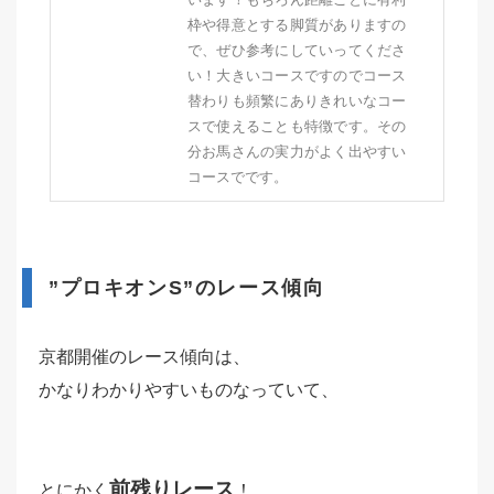
枠や得意とする脚質がありますの
で、ぜひ参考にしていってくださ
い！大きいコースですのでコース
替わりも頻繁にありきれいなコー
スで使えることも特徴です。その
分お馬さんの実力がよく出やすい
コースでです。
”プロキオンS”のレース傾向
京都開催のレース傾向は、
かなりわかりやすいものなっていて、
前残りレース
とにかく
！