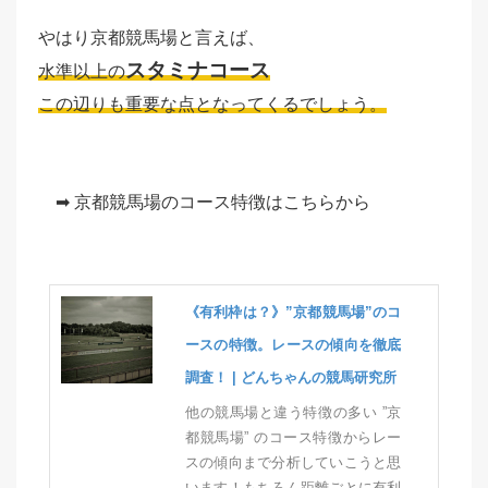
やはり京都競馬場と言えば、
スタミナコース
水準以上の
この辺りも重要な点となってくるでしょう。
➡︎ 京都競馬場のコース特徴はこちらから
《有利枠は？》”京都競馬場”のコ
ースの特徴。レースの傾向を徹底
調査！ | どんちゃんの競馬研究所
他の競馬場と違う特徴の多い ”京
都競馬場” のコース特徴からレー
スの傾向まで分析していこうと思
います！もちろん距離ごとに有利