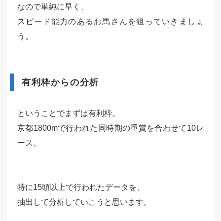
なので単純に早く、
スピード能力のあるお馬さんを狙っていきましょ
う。
有利枠からの分析
ということでまずは有利枠。
京都1800mで行われた同時期の重賞を合わせて10レ
ース。
特に15頭以上で行われたデータを、
抽出して分析していこうと思います。