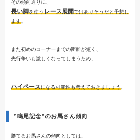
その傾向通りに、
長い脚
レース展開
を使う
ではありそうだと予想し
ます
。
また初めのコーナーまでの距離が短く、
先行争いも激しくなってしまうため、
ハイペース
になる可能性も考えておきましょう
。
”鳴尾記念”のお馬さん傾向
勝てるお馬さんの傾向としては、