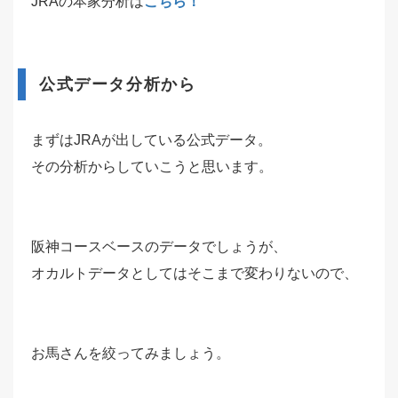
JRAの本家分析は
こちら！
公式データ分析から
まずはJRAが出している公式データ。
その分析からしていこうと思います。
阪神コースベースのデータでしょうが、
オカルトデータとしてはそこまで変わりないので、
お馬さんを絞ってみましょう。