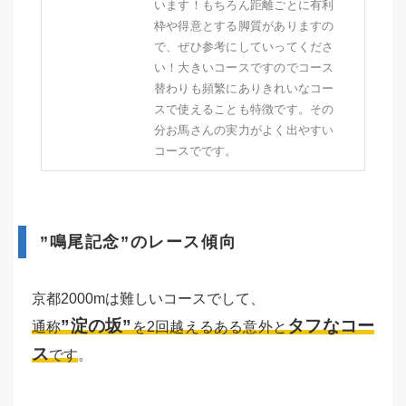
います！もちろん距離ごとに有利
枠や得意とする脚質がありますの
で、ぜひ参考にしていってくださ
い！大きいコースですのでコース
替わりも頻繁にありきれいなコー
スで使えることも特徴です。その
分お馬さんの実力がよく出やすい
コースでです。
”鳴尾記念”のレース傾向
京都2000mは難しいコースでして、
”淀の坂”
タフなコー
通称
を2回越えるある意外と
ス
です
。