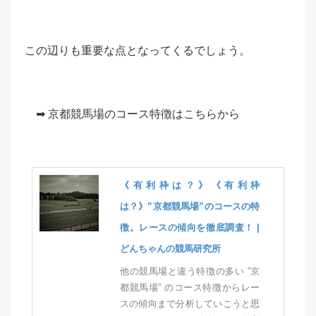
この辺りも重要な点となってくるでしょう。
➡︎ 京都競馬場のコース特徴はこちらから
《有利枠は？》《有利枠
は？》”京都競馬場”のコースの特
徴。レースの傾向を徹底調査！ |
どんちゃんの競馬研究所
他の競馬場と違う特徴の多い ”京
都競馬場” のコース特徴からレー
スの傾向まで分析していこうと思