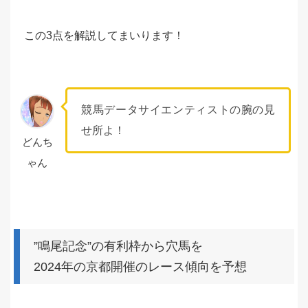
この3点を解説してまいります！
競馬データサイエンティストの腕の見
せ所よ！
どんち
ゃん
”鳴尾記念”の有利枠から穴馬を
2024年の京都開催のレース傾向を予想