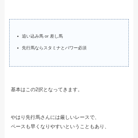
追い込み馬 or 差し馬
先行馬ならスタミナとパワー必須
基本はこの2択となってきます。
やはり先行馬さんには厳しいレースで、
ペースも早くなりやすいということもあり、