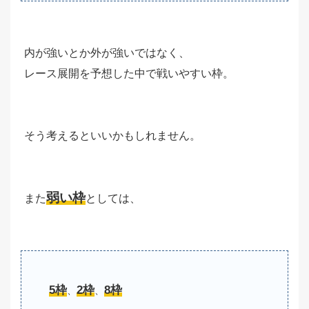
内が強いとか外が強いではなく、
レース展開を予想した中で戦いやすい枠。
そう考えるといいかもしれません。
弱い枠
また
としては、
5枠
2枠
8枠
、
、