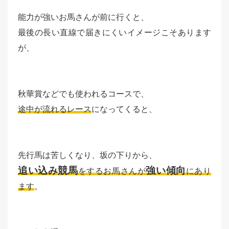
能力が強いお馬さんが前に行くと、
最後の長い直線で届きにくいイメージこそあります
が、
秋華賞などでも使われるコースで、
途中が流れるレース
になってくると、
先行馬は苦しくなり、坂の下りから、
追い込み競馬
強い傾向
をするお馬さんが
にあり
ます
。