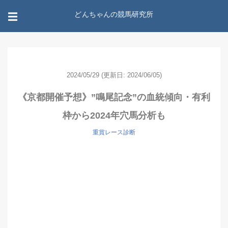
どんちゃんの競馬研究所
☰
2024/05/29
(更新日: 2024/06/05)
《京都開催予想》”鳴尾記念”の血統傾向・有利
枠から2024年穴馬分析も
重賞レース診断