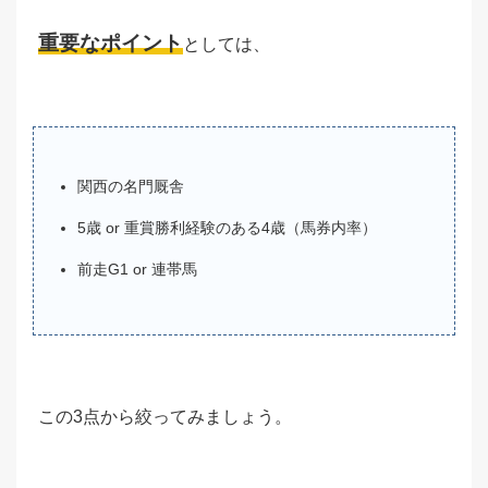
重要なポイント
としては、
関西の名門厩舎
5歳 or 重賞勝利経験のある4歳（馬券内率）
前走G1 or 連帯馬
この3点から絞ってみましょう。