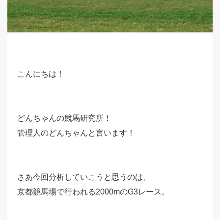
こんにちは！
どんちゃんの競馬研究所！
管理人のどんちゃんと言います！
さあ今回分析していこうと思うのは、
京都競馬場で行われる2000mのG3レース。