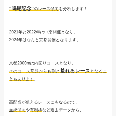
”鳴尾記念”
のレース傾向
を分析します！
2021年と2022年は中京開催となり、
2024年はなんと京都開催となります。
京都2000mは内回りコースとなり、
荒れるレース
そのコース形態からも割と
となるこ
ともあります
。
高配当が狙えるレースにもなるので、
血統傾向
や
有利枠
など過去データから、