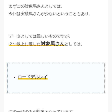
まずこの対象馬さんとしては、
今回は実績馬さんが少ないということもあり、
データとしては難しいものですが、
対象馬さん
２つ以上に適した
としては、
ロードデルレイ
この一頭のみが対象となっています。