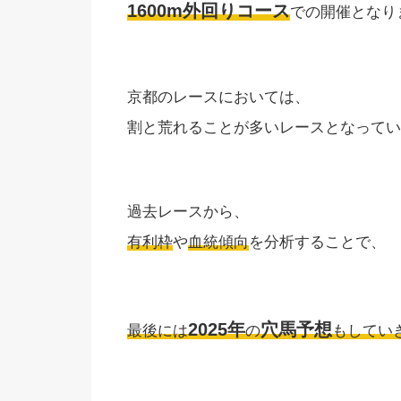
1600m外回りコース
での開催となり
京都のレースにおいては、
割と荒れることが多いレースとなってい
過去レースから、
有利枠
や
血統傾向
を分析することで、
2025年
穴馬予想
最後には
の
もしてい