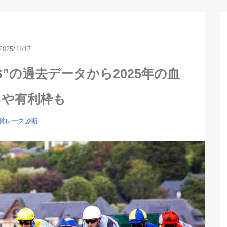
2025/11/17
”の過去データから2025年の血
向や有利枠も
賞レース診断