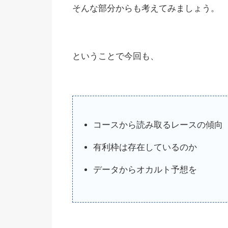
そんな部分からも考えてみましょう。
ということで今回も、
コースから読み取るレースの傾向
有利枠は存在しているのか
データからオカルト予想を