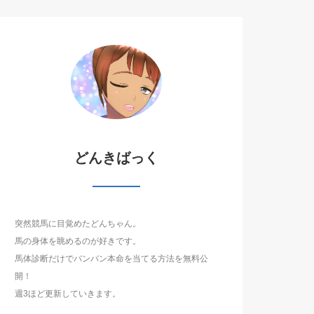
どんきばっく
突然競馬に目覚めたどんちゃん。
馬の身体を眺めるのが好きです。
馬体診断だけでバンバン本命を当てる方法を無料公
開！
週3ほど更新していきます。