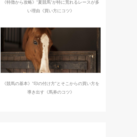
《特徴から攻略》”夏競馬”が特に荒れるレースが多
い理由《買い方にコツ》
《競馬の基本》”印の付け方”とそこからの買い方を
導き出す《馬券のコツ》