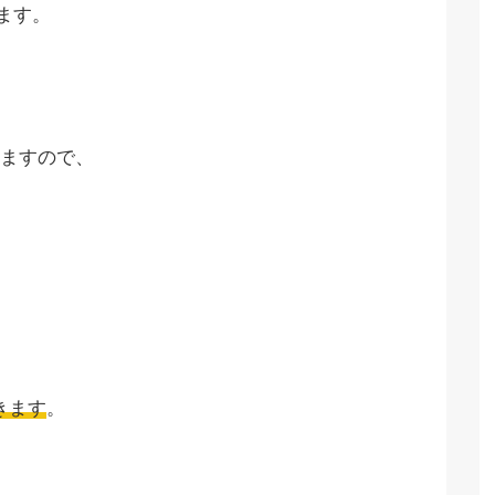
ます。
ますので、
きます
。