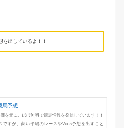
予想を出しているよ！！
競馬予想
評価を元に、ほぼ無料で競馬情報を発信しています！！
スですが、熱い平場のレースやWin5予想を出すこと