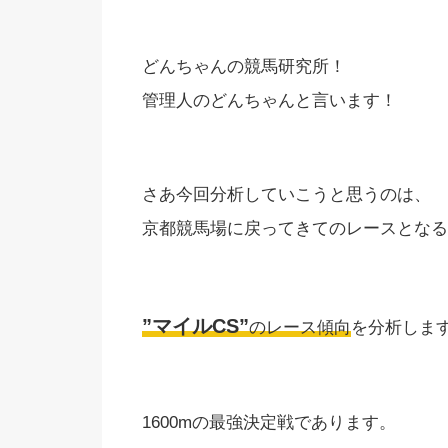
どんちゃんの競馬研究所！
管理人のどんちゃんと言います！
さあ今回分析していこうと思うのは、
京都競馬場に戻ってきてのレースとなる
”マイルCS”
のレース傾向
を分析しま
1600mの最強決定戦であります。