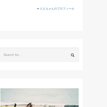
➡︎
どんちゃんのプロフィール