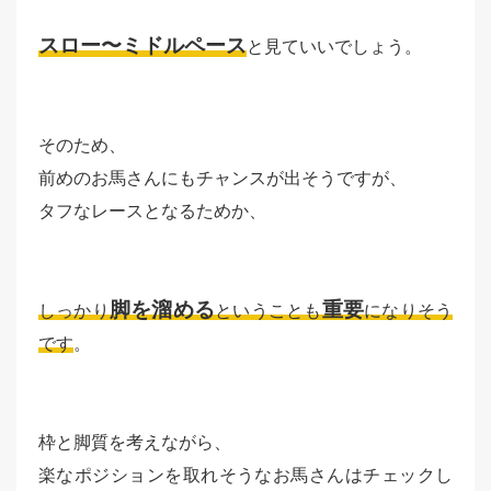
スロー〜ミドルペース
と見ていいでしょう。
そのため、
前めのお馬さんにもチャンスが出そうですが、
タフなレースとなるためか、
脚を溜める
重要
しっかり
ということも
になりそう
です
。
枠と脚質を考えながら、
楽なポジションを取れそうなお馬さんはチェックし