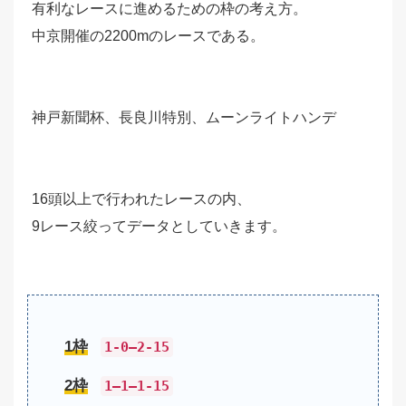
有利なレースに進めるための枠の考え方。
中京開催の2200mのレースである。
神戸新聞杯、長良川特別、ムーンライトハンデ
16頭以上で行われたレースの内、
9レース絞ってデータとしていきます。
1枠
1-0–2-15
2枠
1–1–1-15