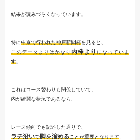
結果が読みづらくなっています。
特に
中京で行われた神戸新聞杯
を見ると、
内枠より
このデータよりはかなり
になっていま
す
。
これはコース替わりも関係していて、
内が綺麗な状況であるなら、
レース傾向でも記述した通りで、
ラチ沿い
脚を溜める
で
ことが重要となります
。