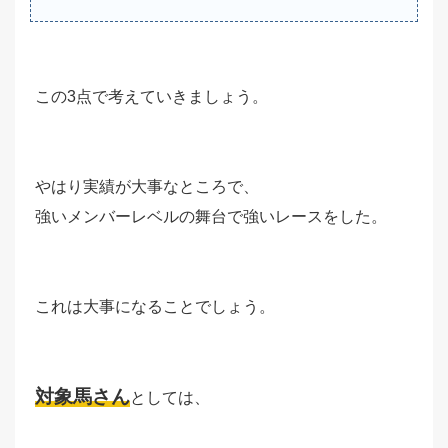
この3点で考えていきましょう。
やはり実績が大事なところで、
強いメンバーレベルの舞台で強いレースをした。
これは大事になることでしょう。
対象馬さん
としては、