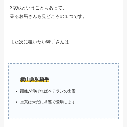
3歳戦ということもあって、
乗るお馬さんも見どころの１つです。
また次に狙いたい騎手さんは、
横山典弘騎手
距離が伸びればベテランの出番
重賞は未だに常連で登場します