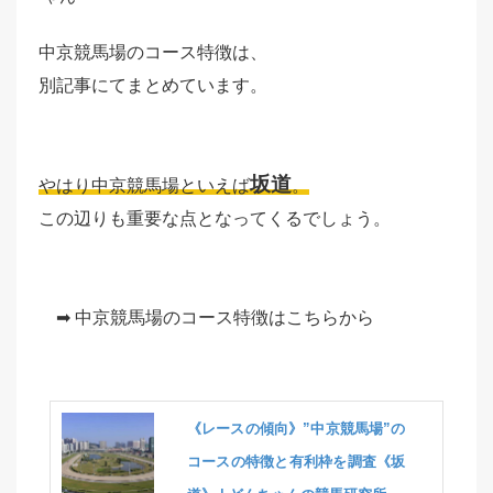
中京競馬場のコース特徴は、
別記事にてまとめています。
坂道
やはり中京競馬場といえば
。
この辺りも重要な点となってくるでしょう。
➡︎ 中京競馬場のコース特徴はこちらから
《レースの傾向》”中京競馬場”の
コースの特徴と有利枠を調査《坂