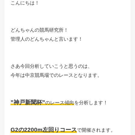
こんにちは！
どんちゃんの競馬研究所！
管理人のどんちゃんと言います！
さあ今回分析していこうと思うのは、
今年は中京競馬場でのレースとなります。
”神戸新聞杯”
のレース傾向
を分析します！
G2の2200m左回りコース
で開催されます。