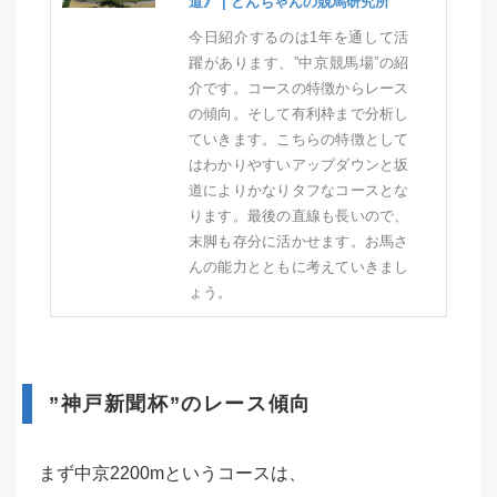
道》 | どんちゃんの競馬研究所
今日紹介するのは1年を通して活
躍があります、”中京競馬場”の紹
介です。コースの特徴からレース
の傾向。そして有利枠まで分析し
ていきます。こちらの特徴として
はわかりやすいアップダウンと坂
道によりかなりタフなコースとな
ります。最後の直線も長いので、
末脚も存分に活かせます。お馬さ
んの能力とともに考えていきまし
ょう。
”神戸新聞杯”のレース傾向
まず中京2200mというコースは、