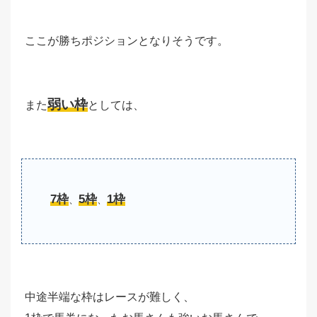
ここが勝ちポジションとなりそうです。
弱い枠
また
としては、
7枠
5枠
1枠
、
、
中途半端な枠はレースが難しく、