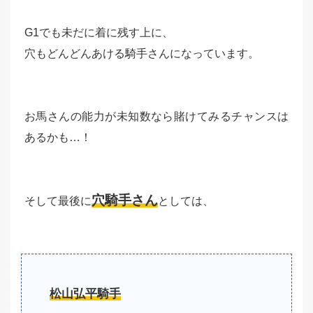
G1でも未だに着に残す上に、
穴もどんどんあける騎手さんになっています。
お馬さんの能力が未知数なら賭けてみるチャンスは
あるかも…！
穴騎手さん
そして最後に
としては、
松山弘平騎手