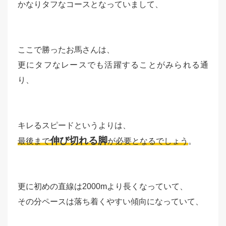
かなりタフなコースとなっていまして、
ここで勝ったお馬さんは、
更にタフなレースでも活躍することがみられる通
り、
キレるスピードというよりは、
伸び切れる脚
最後まで
が必要となるでしょう
。
更に初めの直線は2000mより長くなっていて、
その分ペースは落ち着くやすい傾向になっていて、