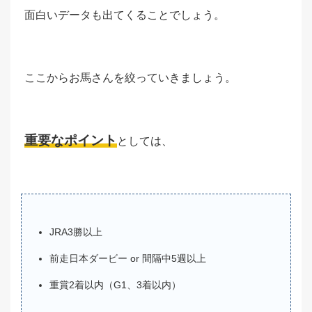
面白いデータも出てくることでしょう。
ここからお馬さんを絞っていきましょう。
重要なポイント
としては、
JRA3勝以上
前走日本ダービー or 間隔中5週以上
重賞2着以内（G1、3着以内）