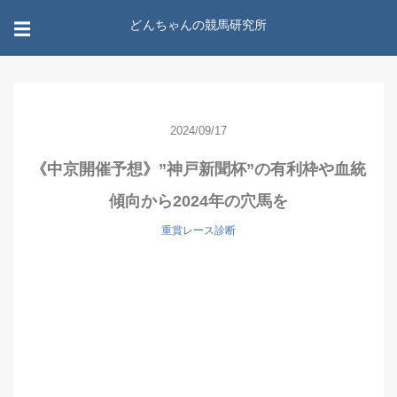
どんちゃんの競馬研究所
☰
2024/09/17
《中京開催予想》”神戸新聞杯”の有利枠や血統
傾向から2024年の穴馬を
重賞レース診断