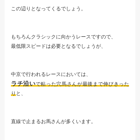
この辺りとなってくるでしょう。
もちろんクラシックに向かうレースですので、
最低限スピードは必要となるでしょうが、
中京で行われるレースにおいては、
ラチ沿い
で粘った穴馬さんが最後まで伸びきった
り
と、
直線で止まるお馬さんが多くいます。