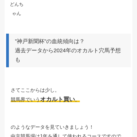
どんち
ゃん
”神戸新聞杯”の血統傾向は？
過去データから2024年のオカルト穴馬予想
も
さてここからは少し。
オカルト買い
競馬界でいう
。
のようなデータを見ていきましょう！
中京競馬場は1年を通して使われるコースですので、