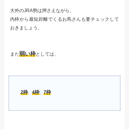
大外のJRA勢は押さえながら、
内枠から最短距離でくるお馬さんも要チェックして
おきましょう。
弱い枠
また
としては、
2枠
4枠
7枠
、
、