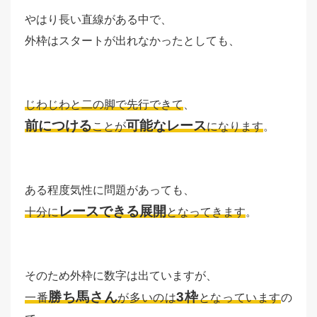
やはり長い直線がある中で、
外枠はスタートが出れなかったとしても、
じわじわと二の脚で先行できて
、
前につける
可能なレース
ことが
になります
。
ある程度気性に問題があっても、
レースできる展開
十分に
となってきます
。
そのため外枠に数字は出ていますが、
勝ち馬さん
3枠
一番
が多いのは
となっています
の