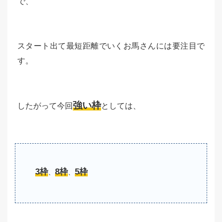
で、
スタート出て最短距離でいくお馬さんには要注目で
す。
強い枠
したがって今回
としては、
3枠
8枠
5枠
、
、