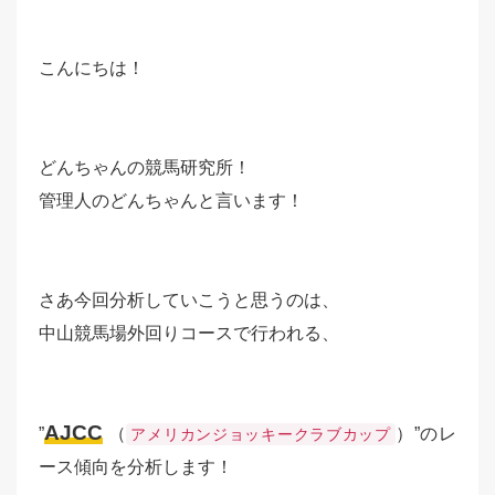
こんにちは！
どんちゃんの競馬研究所！
管理人のどんちゃんと言います！
さあ今回分析していこうと思うのは、
中山競馬場外回りコースで行われる、
AJCC
”
（
）”のレ
アメリカンジョッキークラブカップ
ース傾向を分析します！