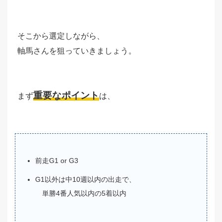
そこから選定しながら、
軸馬さんを狙っていきましょう。
重要なポイント
まず
は、
前走G1 or G3
G1以外は中10週以内の出走で、
単勝4番人気以内の5着以内