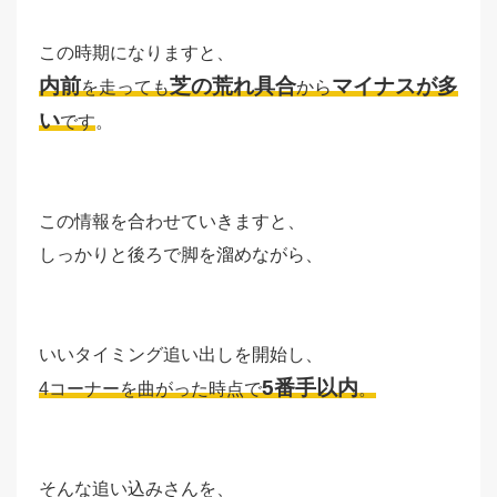
この時期になりますと、
内前
芝の荒れ具合
マイナスが多
を走っても
から
い
です
。
この情報を合わせていきますと、
しっかりと後ろで脚を溜めながら、
いいタイミング追い出しを開始し、
5番手以内
4コーナーを曲がった時点で
。
そんな追い込みさんを、