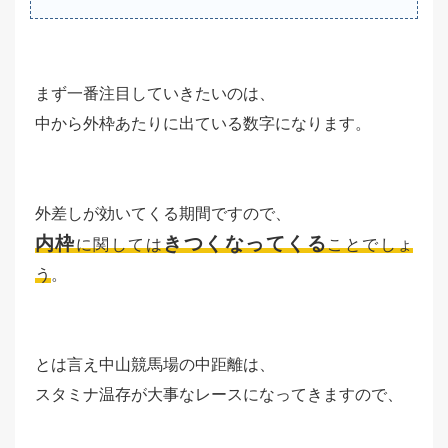
まず一番注目していきたいのは、
中から外枠あたりに出ている数字になります。
外差しが効いてくる期間ですので、
内枠
きつくなってくる
に関しては
ことでしょ
う
。
とは言え中山競馬場の中距離は、
スタミナ温存が大事なレースになってきますので、