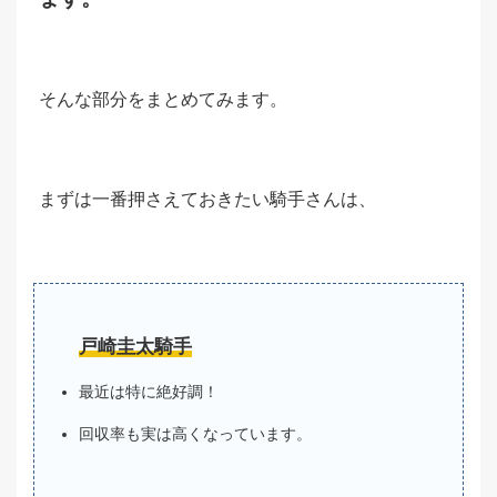
そんな部分をまとめてみます。
まずは一番押さえておきたい騎手さんは、
戸崎圭太騎手
最近は特に絶好調！
回収率も実は高くなっています。