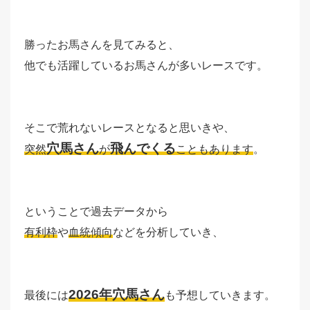
勝ったお馬さんを見てみると、
他でも活躍しているお馬さんが多いレースです。
そこで荒れないレースとなると思いきや、
穴馬さん
飛んでくる
突然
が
こともあります
。
ということで過去データから
有利枠
や
血統傾向
などを分析していき、
2026年穴馬さん
最後には
も予想していきます。