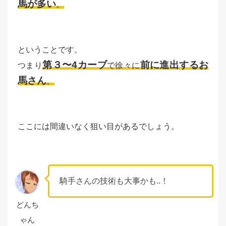
馬が多い
。
ということです。
第３〜4カーブ
前に進出するお
つまり
で徐々に
馬さん
。
ここには間違いなく狙い目があるでしょう。
騎手さんの技術も大事かも..！
どんち
ゃん