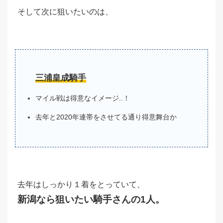
そして次に狙いたいのは、
三浦皇成騎手
マイル戦は得意なイメージ..！
去年と2020年連帯をさせてる通り得意舞台か
去年はしっかり１着をとっていて、
新潟なら狙いたい騎手さんの1人。