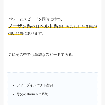
パワーとスピードを同時に持つ、
ノーザン系
ロベルト系
や
を組み合わせた血統が
強い傾向
にあります。
更にその中でも単純なスピードである、
ディープインパクト産駒
母父のstorm bird系統