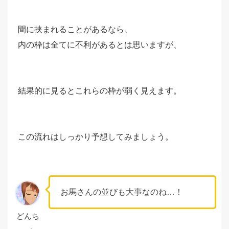
間に挟まれることがあるなら、
内の枠は全てに不利があるとは思いますが、
結果的に見るとこれらの枠が弱く見えます。
この流れはしっかり予想してみましょう。
お馬さんの並びも大事なのね…！
どんち