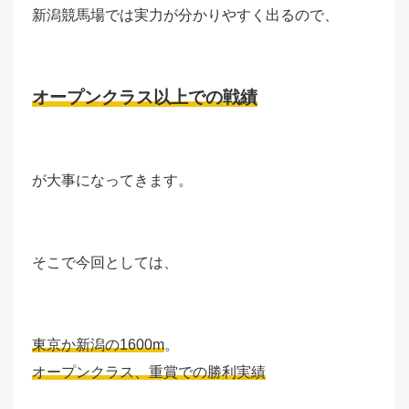
新潟競馬場では実力が分かりやすく出るので、
オープンクラス以上での戦績
が大事になってきます。
そこで今回としては、
東京か新潟の1600m
。
オープンクラス、重賞での勝利実績