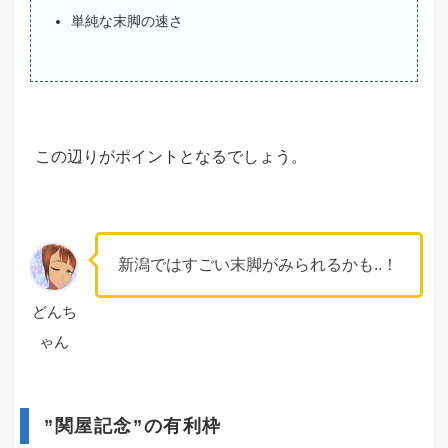
単純な末脚の速さ
この辺りがポイントとなるでしょう。
新潟ではすごい末脚がみられるかも..！
どんち
ゃん
”関屋記念”の有利枠