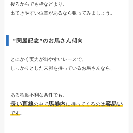
後ろからでも枠などより、
出てきやすい位置があるなら狙ってみましょう。
”関屋記念”のお馬さん傾向
とにかく実力が出やすいレースで、
しっかりとした末脚を持っているお馬さんなら、
ある程度不利な条件でも、
長い直線
馬券内
容易い
の中で
に持ってくるのは
です
。