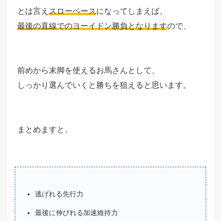
とは言え
スローペース
になってしまえば、
最後の直線でのヨーイドン勝負となります
ので、
前めから末脚を使えるお馬さんとして、
しっかり選んでいくと勝ちを狙えると思います。
まとめますと、
逃げれる先行力
最後に伸びれる加速維持力