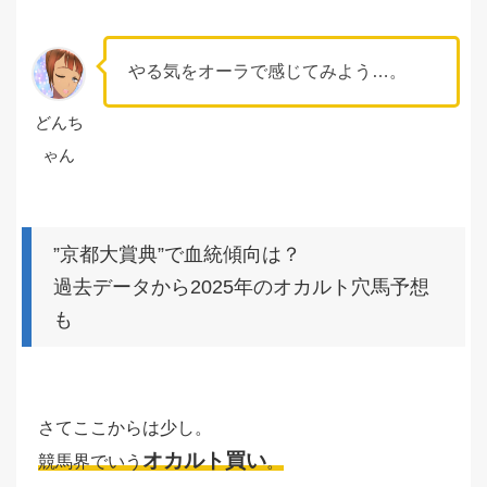
やる気をオーラで感じてみよう…。
どんち
ゃん
”京都大賞典”で血統傾向は？
過去データから2025年のオカルト穴馬予想
も
さてここからは少し。
オカルト買い
競馬界でいう
。