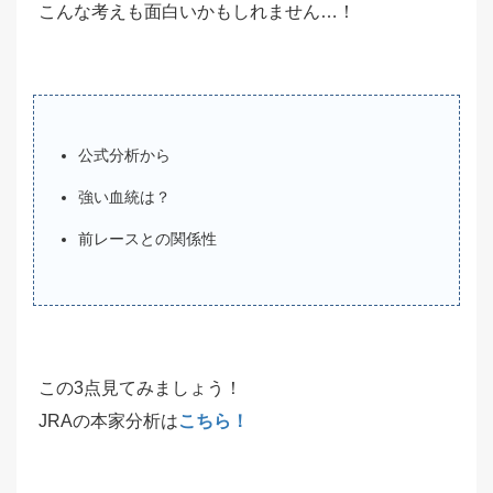
こんな考えも面白いかもしれません…！
公式分析から
強い血統は？
前レースとの関係性
この3点見てみましょう！
JRAの本家分析は
こちら！