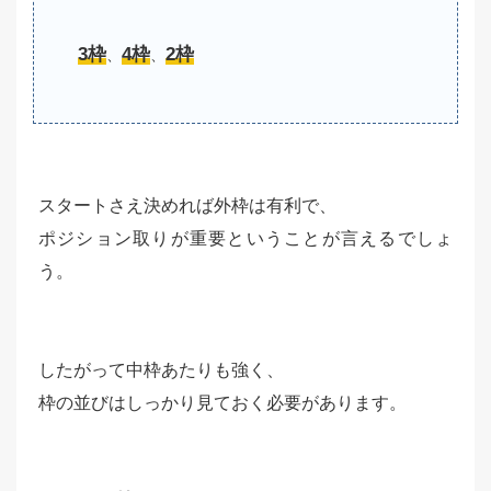
3枠
4枠
2枠
、
、
スタートさえ決めれば外枠は有利で、
ポジション取りが重要ということが言えるでしょ
う。
したがって中枠あたりも強く、
枠の並びはしっかり見ておく必要があります。