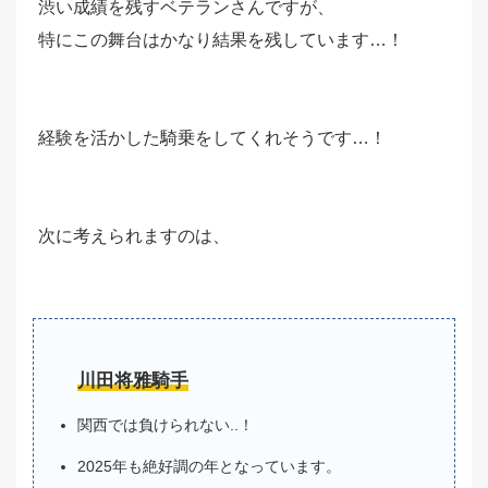
渋い成績を残すベテランさんですが、
特にこの舞台はかなり結果を残しています…！
経験を活かした騎乗をしてくれそうです…！
次に考えられますのは、
川田将雅騎手
関西では負けられない..！
2025年も絶好調の年となっています。