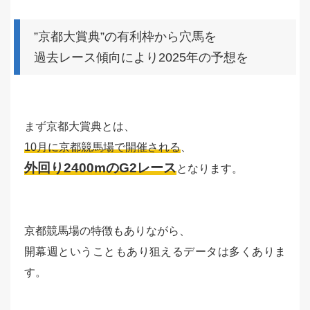
”京都大賞典”の有利枠から穴馬を
過去レース傾向により2025年の予想を
まず京都大賞典とは、
10月に京都競馬場で開催される
、
外回り2400mのG2レース
となります。
京都競馬場の特徴もありながら、
開幕週ということもあり狙えるデータは多くありま
す。