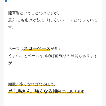
開幕週ということなのですが、
意外にも逃げが決まりにくいレースとなっていま
す。
スローペース
ペースも
が多く、
うまいことペースを掴めば前残りの展開もあります
が、
頭数が多くなればなるほど
、
差し馬さん
強くなる傾向
が
にはあります
。