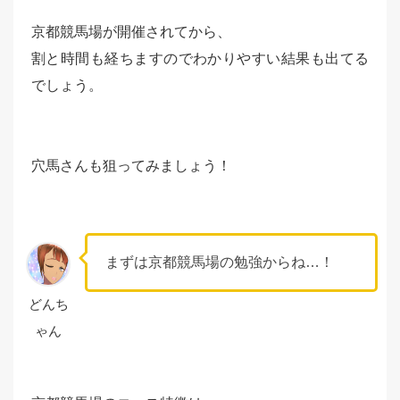
京都競馬場が開催されてから、
割と時間も経ちますのでわかりやすい結果も出てる
でしょう。
穴馬さんも狙ってみましょう！
まずは京都競馬場の勉強からね…！
どんち
ゃん