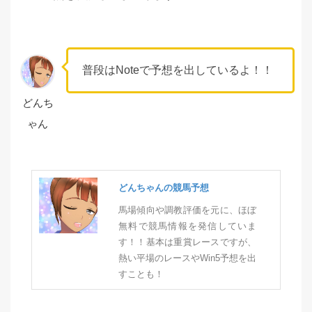
普段はNoteで予想を出しているよ！！
どんち
ゃん
どんちゃんの競馬予想
馬場傾向や調教評価を元に、ほぼ
無料で競馬情報を発信していま
す！！基本は重賞レースですが、
熱い平場のレースやWin5予想を出
すことも！