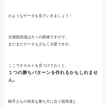
のようなデータを見ていきましょう！
京都競馬場は久々の開催ですので、
まだまだデータも少なく大変ですが、
ここでオカルトを見つけておくと、
１つの勝ちパターンを作れるかもしれませ
ん。
騎手さんの得意な勝ち方に合う競馬場と、