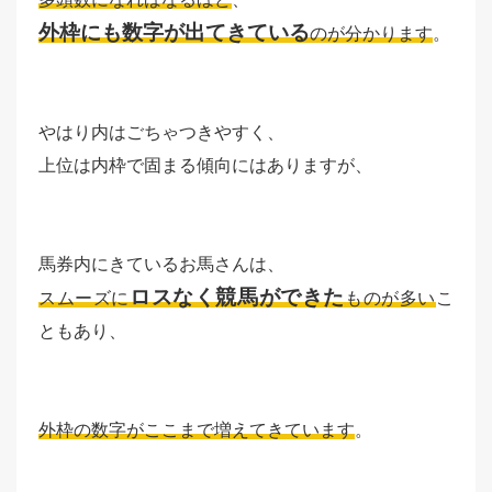
外枠にも数字が出てきている
のが分かります
。
やはり内はごちゃつきやすく、
上位は内枠で固まる傾向にはありますが、
馬券内にきているお馬さんは、
ロスなく競馬ができた
スムーズに
ものが多い
こ
ともあり、
外枠の数字がここまで増えてきています
。