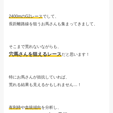
2400mのG2レース
でして、
長距離路線を狙うお馬さんも集まってきまして、
そこまで荒れないながらも、
穴馬さんを狙えるレース
だと思います！
特にお馬さんが拮抗していれば、
荒れる結果も見えるかもしれません…！
有利枠
や
血統傾向
を分析し、