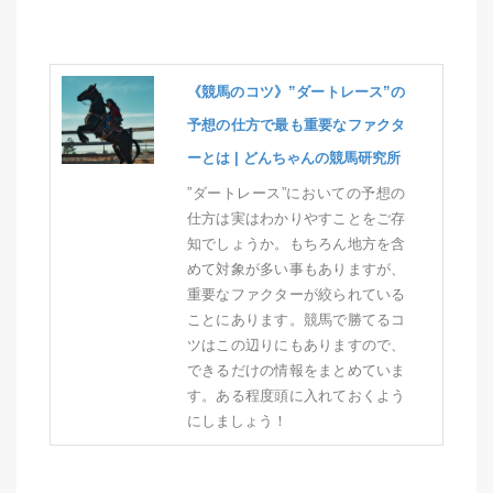
《競馬のコツ》”ダートレース”の
予想の仕方で最も重要なファクタ
ーとは | どんちゃんの競馬研究所
”ダートレース”においての予想の
仕方は実はわかりやすことをご存
知でしょうか。もちろん地方を含
めて対象が多い事もありますが、
重要なファクターが絞られている
ことにあります。競馬で勝てるコ
ツはこの辺りにもありますので、
できるだけの情報をまとめていま
す。ある程度頭に入れておくよう
にしましょう！