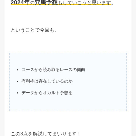
2024年
穴馬予想
の
もしていこうと思います
。
ということで今回も、
コースから読み取るレースの傾向
有利枠は存在しているのか
データからオカルト予想を
この3点を解説してまいります！