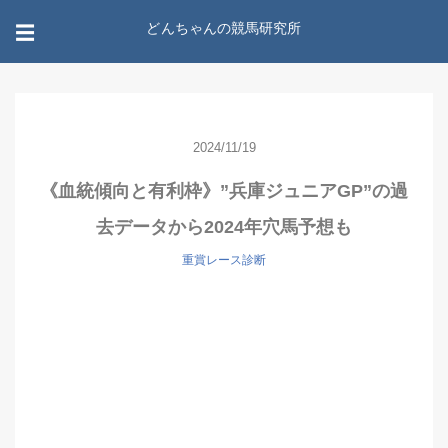
どんちゃんの競馬研究所
☰
2024/11/19
《血統傾向と有利枠》”兵庫ジュニアGP”の過
去データから2024年穴馬予想も
重賞レース診断