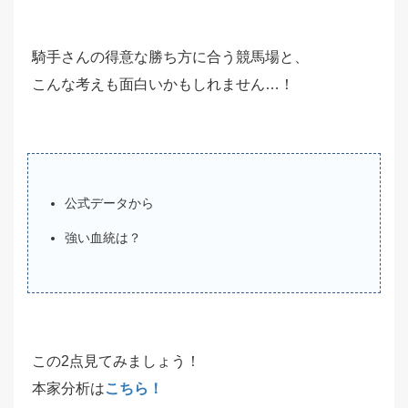
騎手さんの得意な勝ち方に合う競馬場と、
こんな考えも面白いかもしれません…！
公式データから
強い血統は？
この2点見てみましょう！
本家分析は
こちら！