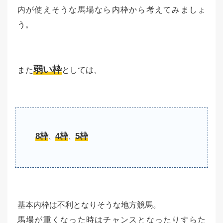
内が使えそうな馬場なら内枠から考えてみましょ
う。
弱い枠
また
としては、
8枠
4枠
5枠
、
、
基本内枠は不利となりそうな地方競馬。
馬場が重くなった時はチャンスとなったりすらた