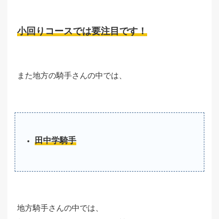
小回りコースでは要注目です！
また地方の騎手さんの中では、
田中学騎手
地方騎手さんの中では、