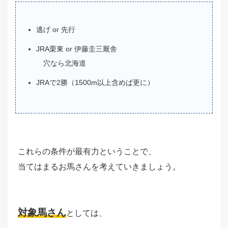
逃げ or 先行
JRA栗東 or 伊藤圭三厩舎
穴なら北海道
JRAで2勝（1500m以上含めば更に）
これらの条件が最有力ということで、
当てはまるお馬さんを考えていきましょう。
対象馬さん
としては、