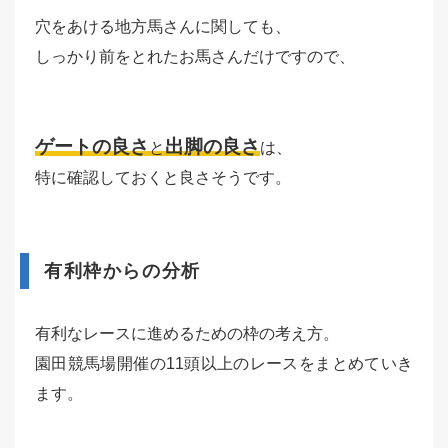
穴をあける地方馬さんに関しても、
しっかり前をとれたお馬さんだけですので、
ゲートの良さ
出脚の良さ
と
は、
特に確認しておくと良さそうです。
有利枠からの分析
有利なレースに進めるための枠の考え方。
園田競馬場開催の11頭以上のレースをまとめていき
ます。