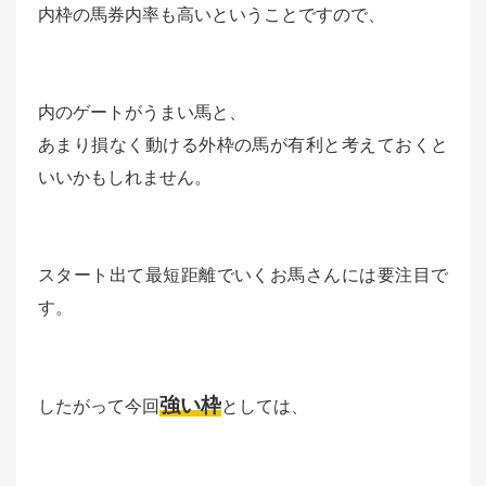
内枠の馬券内率も高いということですので、
内のゲートがうまい馬と、
あまり損なく動ける外枠の馬が有利と考えておくと
いいかもしれません。
スタート出て最短距離でいくお馬さんには要注目で
す。
強い枠
したがって今回
としては、