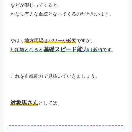
などが混じってくると、
かなり有力な血統となってくるのだと思います。
やはり
地方馬場はパワーが必要
ですが、
基礎スピード能力
短距離となると
は必須です
。
これを血統能力で見抜いていきましょう。
対象馬さん
としては、