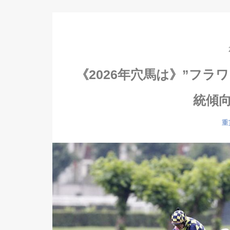
《2026年穴馬は》”フラ
統傾
重