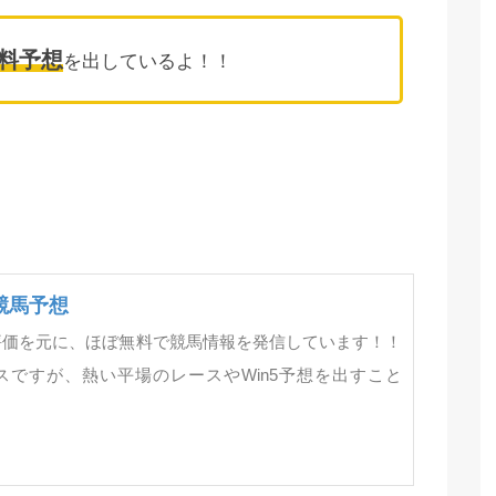
料予想
を出しているよ！！
競馬予想
評価を元に、ほぼ無料で競馬情報を発信しています！！
スですが、熱い平場のレースやWin5予想を出すこと