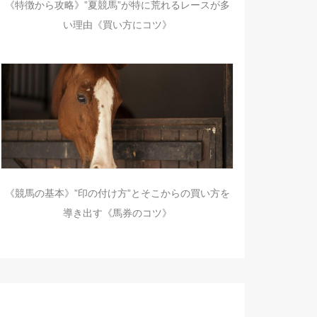
《特徴から攻略》”夏競馬”が特に荒れるレースが多
い理由《買い方にコツ》
《競馬の基本》”印の付け方”とそこからの買い方を
導き出す《馬券のコツ》