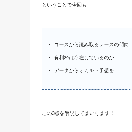
ということで今回も、
コースから読み取るレースの傾向
有利枠は存在しているのか
データからオカルト予想を
この3点を解説してまいります！