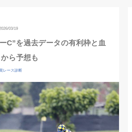
2026/03/19
ワーC”を過去データの有利枠と血
向から予想も
賞レース診断