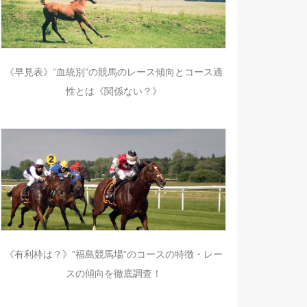
《早見表》”血統別”の競馬のレース傾向とコース適
性とは《関係ない？》
《有利枠は？》”福島競馬場”のコースの特徴・レー
スの傾向を徹底調査！