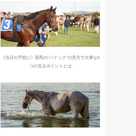
《当日の予想に》競馬の”パドック”の見方で大事な5
つの見るポイントとは