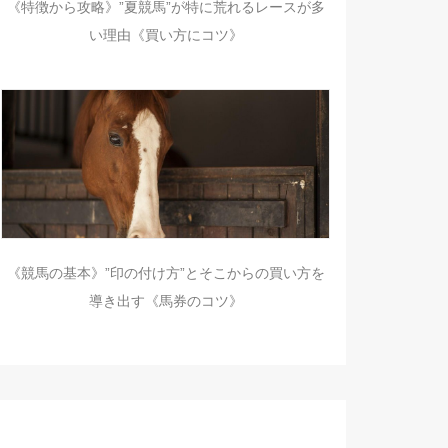
《特徴から攻略》”夏競馬”が特に荒れるレースが多
い理由《買い方にコツ》
《競馬の基本》”印の付け方”とそこからの買い方を
導き出す《馬券のコツ》