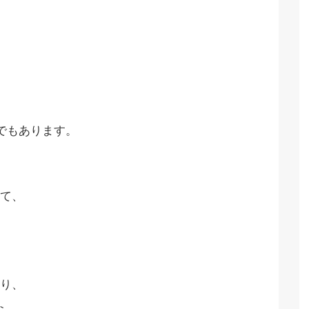
でもあります。
て、
り、