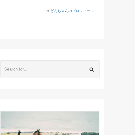
➡︎
どんちゃんのプロフィール