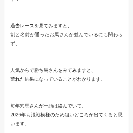
過去レースを見てみますと、
割と名前が通ったお馬さんが並んでいるにも関わら
ず、
人気からで勝ち馬さんをみてみますと、
荒れた結果になっていることがわかります。
毎年穴馬さんが一頭は絡んでいて、
2026年も混戦模様のため狙いどころが出てくると思
います。