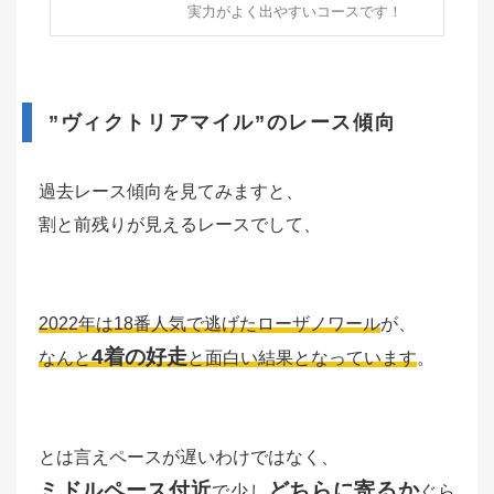
実力がよく出やすいコースです！
”ヴィクトリアマイル”のレース傾向
過去レース傾向を見てみますと、
割と前残りが見えるレースでして、
2022年は18番人気で逃げたローザノワール
が、
4着の好走
なんと
と面白い結果となっています
。
とは言えペースが遅いわけではなく、
ミドルペース付近
どちらに寄るか
で少し
ぐら