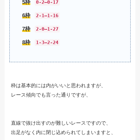
5枠
0-2–0-17
6枠
2-1–1-16
7枠
2-0–1-27
8枠
1-3–2-24
枠は基本的には内がいいと思われますが、
レース傾向でも言った通りですが、
直線で抜け出すのが難しいレースですので、
出足がなく内に閉じ込められてしまいますと、