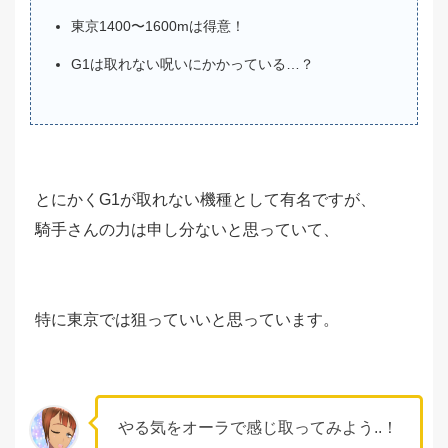
東京1400〜1600mは得意！
G1は取れない呪いにかかっている…？
とにかくG1が取れない機種として有名ですが、
騎手さんの力は申し分ないと思っていて、
特に東京では狙っていいと思っています。
やる気をオーラで感じ取ってみよう..！