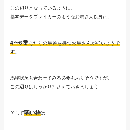
この辺りとなっているように、
基本データブレイカーのようなお馬さん以外は、
4〜6番
あたりの馬番を持つお馬さんが強いようで
す
。
馬場状況も合わせてみる必要もありそうですが、
この辺りはしっかり押さえておきましょう。
弱い枠
そして
は、