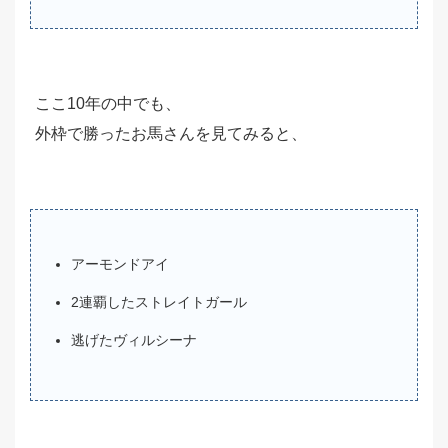
ここ10年の中でも、
外枠で勝ったお馬さんを見てみると、
アーモンドアイ
2連覇したストレイトガール
逃げたヴィルシーナ