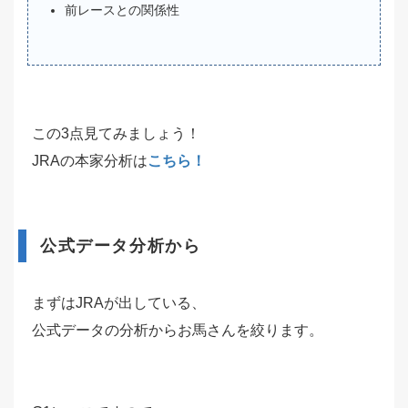
前レースとの関係性
この3点見てみましょう！
JRAの本家分析は
こちら！
公式データ分析から
まずはJRAが出している、
公式データの分析からお馬さんを絞ります。