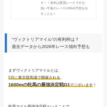
す！！基本は重賞レースですが、
熱い平場のレースやWin5予想を出
すことも！
”ヴィクトリアマイル”の有利枠は？
過去データから2026年レース傾向予想も
まずヴィクトリアマイルとは、
5月に東京競馬場で開催される
、
1600mの牝馬の最強決定戦G1
でございます
！
牝馬マイル最強決定戦ということで、