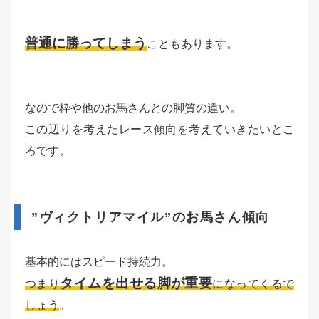
普通に勝ってしまう
こともあります。
なので枠や他のお馬さんとの脚質の違い。
この辺りを考えたレース傾向を考えていきたいとこ
ろです。
”ヴィクトリアマイル”のお馬さん傾向
基本的にはスピード持続力。
タイムを出せる脚が重要
つまり
になってくるで
しょう
。